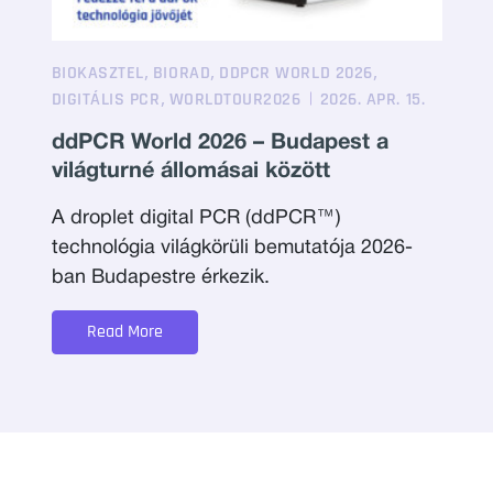
,
,
,
BIOKASZTEL
BIORAD
DDPCR WORLD 2026
,
DIGITÁLIS PCR
WORLDTOUR2026
2026. APR. 15.
ddPCR World 2026 – Budapest a
világturné állomásai között
A droplet digital PCR (ddPCR™)
technológia világkörüli bemutatója 2026-
ban Budapestre érkezik.
Read More