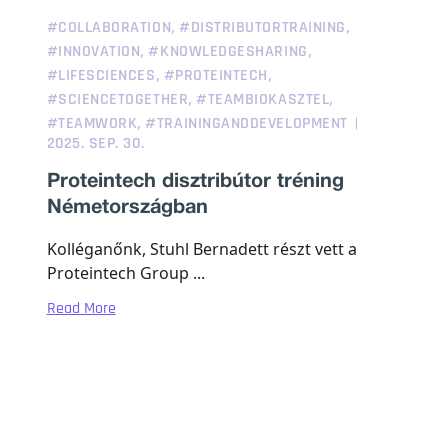
,
,
#COLLABORATION
#DISTRIBUTORTRAINING
,
,
#INNOVATION
#KNOWLEDGESHARING
,
,
#LIFESCIENCES
#PROTEINTECH
,
,
#SCIENCETOGETHER
#TEAMBIOKASZTEL
,
#TEAMWORK
#TRAININGANDDEVELOPMENT
2025. SEP. 30.
Proteintech disztribútor tréning
Németországban
Kolléganőnk, Stuhl Bernadett részt vett a
Proteintech Group ...
Read More