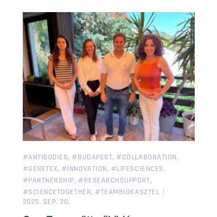
,
,
,
#ANTIBODIES
#BUDAPEST
#COLLABORATION
,
,
,
#GENETEX
#INNOVATION
#LIFESCIENCES
,
,
#PARTNERSHIP
#RESEARCHSUPPORT
,
#SCIENCETOGETHER
#TEAMBIOKASZTEL
2025. SEP. 30.