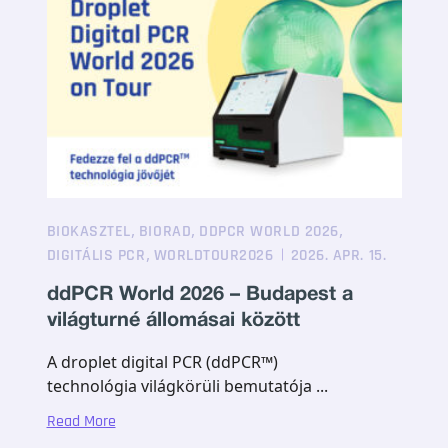
,
,
,
BIOKASZTEL
BIORAD
DDPCR WORLD 2026
,
DIGITÁLIS PCR
WORLDTOUR2026
2026. APR. 15.
ddPCR World 2026 – Budapest a
világturné állomásai között
A droplet digital PCR (ddPCR™)
technológia világkörüli bemutatója ...
Read More