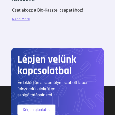
Csatlakozz a Bio-Kasztel csapatához!
Read More
Lépjen velünk
kapcsolatba!
Érdeklődjön a személyre szabott labor
felszereléseinkről és
szolgáltatásainkról.
Kérjen ajánlatot