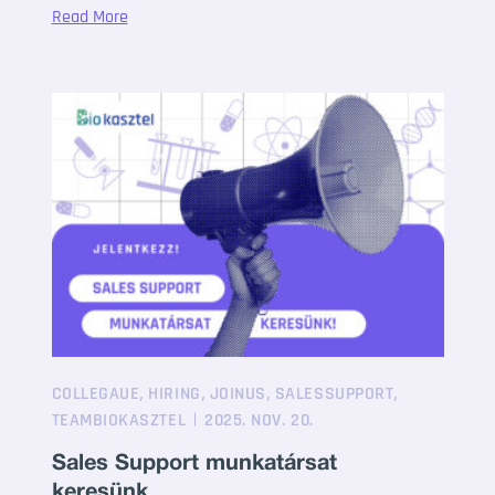
Read More
,
,
,
,
COLLEGAUE
HIRING
JOINUS
SALESSUPPORT
TEAMBIOKASZTEL
2025. NOV. 20.
Sales Support munkatársat
keresünk