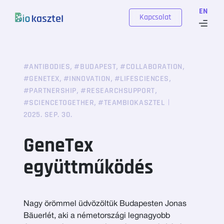
Skip to content
EN
Kapcsolat
,
,
,
#ANTIBODIES
#BUDAPEST
#COLLABORATION
,
,
,
#GENETEX
#INNOVATION
#LIFESCIENCES
,
,
#PARTNERSHIP
#RESEARCHSUPPORT
,
#SCIENCETOGETHER
#TEAMBIOKASZTEL
2025. SEP. 30.
GeneTex
együttműködés
Nagy örömmel üdvözöltük Budapesten Jonas
Bäuerlét, aki a németországi legnagyobb