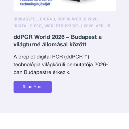
,
,
,
BIOKASZTEL
BIORAD
DDPCR WORLD 2026
,
DIGITÁLIS PCR
WORLDTOUR2026
2026. APR. 15.
ddPCR World 2026 – Budapest a
világturné állomásai között
A droplet digital PCR (ddPCR™)
technológia világkörüli bemutatója 2026-
ban Budapestre érkezik.
Read More