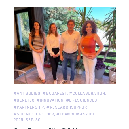
,
,
,
#ANTIBODIES
#BUDAPEST
#COLLABORATION
,
,
,
#GENETEX
#INNOVATION
#LIFESCIENCES
,
,
#PARTNERSHIP
#RESEARCHSUPPORT
,
#SCIENCETOGETHER
#TEAMBIOKASZTEL
2025. SEP. 30.