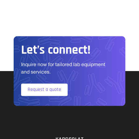
Let’s connect!
Inquire now for tailored lab equipment
and services.
Request a quote