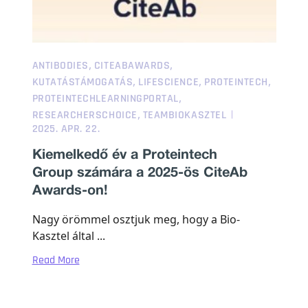
,
,
ANTIBODIES
CITEABAWARDS
,
,
,
KUTATÁSTÁMOGATÁS
LIFESCIENCE
PROTEINTECH
,
PROTEINTECHLEARNINGPORTAL
,
RESEARCHERSCHOICE
TEAMBIOKASZTEL
2025. APR. 22.
Kiemelkedő év a Proteintech
Group számára a 2025-ös CiteAb
Awards-on!
Nagy örömmel osztjuk meg, hogy a Bio-
Kasztel által ...
Read More