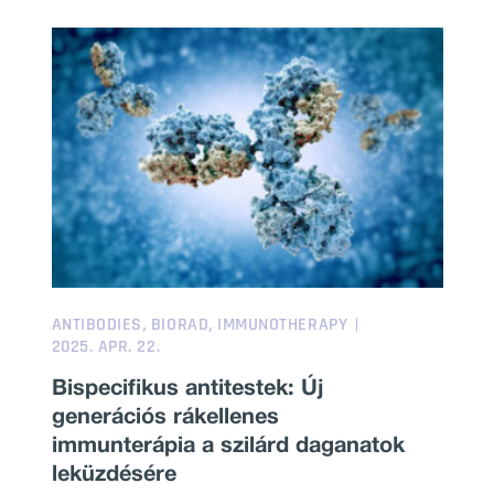
,
,
ANTIBODIES
BIORAD
IMMUNOTHERAPY
2025. APR. 22.
Bispecifikus antitestek: Új
generációs rákellenes
immunterápia a szilárd daganatok
leküzdésére