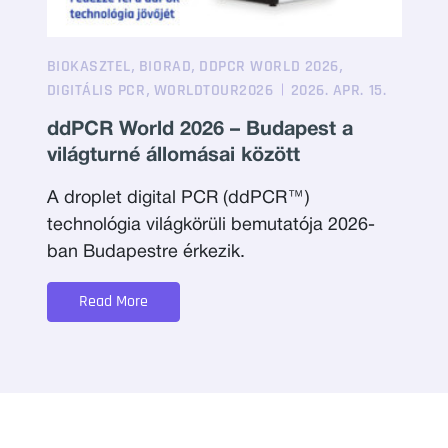
,
,
,
BIOKASZTEL
BIORAD
DDPCR WORLD 2026
,
DIGITÁLIS PCR
WORLDTOUR2026
2026. APR. 15.
ddPCR World 2026 – Budapest a
világturné állomásai között
A droplet digital PCR (ddPCR™)
technológia világkörüli bemutatója 2026-
ban Budapestre érkezik.
Read More