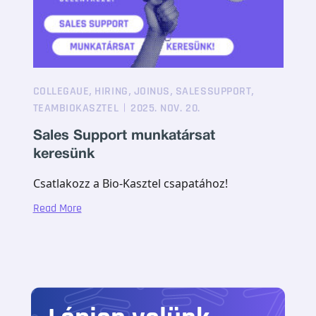
,
,
,
,
COLLEGAUE
HIRING
JOINUS
SALESSUPPORT
TEAMBIOKASZTEL
2025. NOV. 20.
Sales Support munkatársat
keresünk
Csatlakozz a Bio-Kasztel csapatához!
Read More