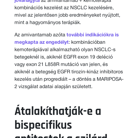
jóváhagyta
az amivantamab + kemoterápia
kombinációs kezelést az NSCLC kezelésére,
mivel az jelentősen jobb eredményeket nyújtott,
mint a hagyományos terápiák.
Az amivantamab azóta
további indikációkra is
megkapta az engedélyt
: kombinációban
kemoterápiával alkalmazható olyan NSCLC-s
betegeknél is, akiknél EGFR exon 19 deléció
vagy exon 21 L858R mutáció van jelen, és
akiknél a betegség EGFR tirozin-kináz inhibitoros
kezelés után progrediált – a döntés a MARIPOSA-
2 vizsgálat adatai alapján született.
Átalakíthatják-e a
bispecifikus