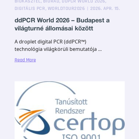
,
,
,
BIOKASZTEL
BIORAD
DDPCR WORLD 2026
,
DIGITÁLIS PCR
WORLDTOUR2026
2026. APR. 15.
ddPCR World 2026 – Budapest a
világturné állomásai között
A droplet digital PCR (ddPCR™)
technológia világkörüli bemutatója ...
Read More