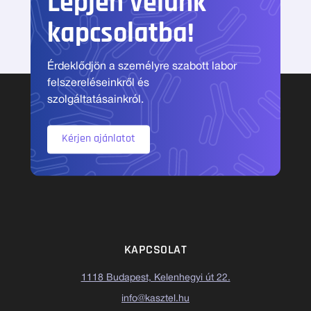
Lépjen velünk
kapcsolatba!
Érdeklődjön a személyre szabott labor
felszereléseinkről és
szolgáltatásainkról.
Kérjen ajánlatot
KAPCSOLAT
1118 Budapest, Kelenhegyi út 22.
info@kasztel.hu