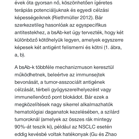
évek óta gyorsan nő, köszönhetően ígéretes
terápiás potenciáljuknak és egyedi célzási
képességeiknek (Riethmüller 2012). Bár
szerkezetileg hasonlóak az egyspecifikus
antitestekhez, a bsAb-ket úgy tervezték, hogy két
különböző kötőhelyük legyen, amelyek egyszerre
képesek két antigént felismerni és kötni (1. ábra,
a, b).
A bsAb-k többféle mechanizmuson keresztül
működhetnek, beleértve az immunsejtek
bevonását, a tumor-asszociált antigének
célzását, térbeli gyógyszerelhelyezést vagy
immunellenőrző pont blokádot. Bár ezek a
megközelítések nagy sikerrel alkalmazhatók
hematológiai daganatok kezelésében, a szilárd
tumoroknál (amelyek az összes rák mintegy
90%-át teszik ki), például az NSCLC esetén
eddig kevésbé voltak hatékonyak (Gu és Zhao