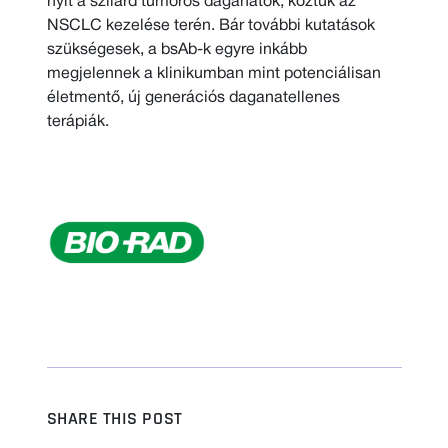
nyit a szilárd tumoros daganatok, köztük az
NSCLC kezelése terén. Bár további kutatások
szükségesek, a bsAb-k egyre inkább
megjelennek a klinikumban mint potenciálisan
életmentő, új generációs daganatellenes
terápiák.
SHARE THIS POST