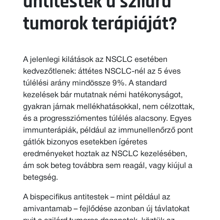
antitestek a szilárd
tumorok terápiáját?
A jelenlegi kilátások az NSCLC esetében
kedvezőtlenek: áttétes NSCLC-nél az 5 éves
túlélési arány mindössze 9%. A standard
kezelések bár mutatnak némi hatékonyságot,
gyakran járnak mellékhatásokkal, nem célzottak,
és a progressziómentes túlélés alacsony. Egyes
immunterápiák, például az immunellenőrző pont
gátlók bizonyos esetekben ígéretes
eredményeket hoztak az NSCLC kezelésében,
ám sok beteg továbbra sem reagál, vagy kiújul a
betegség.
A bispecifikus antitestek – mint például az
amivantamab – fejlődése azonban új távlatokat