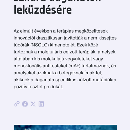
leküzdésére
Az elmúlt években a terápiás megközelítések
innovációi drasztikusan javították a nem kissejtes
tüdőrák (NSCLC) kimenetelét. Ezek közé
tartoznak a molekuláris célzott terápiák, amelyek
általában kis molekulájú vegyületeket vagy
monoklonális antitesteket (mAb) tartalmaznak, és
amelyeket azoknak a betegeknek írnak fel,
akiknek a daganata specifikus célzott mutációkra
pozitív tesztet produkál.