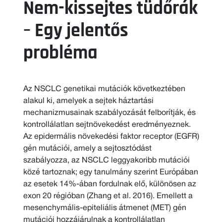
Nem-kissejtes tüdőrák
– Egy jelentős
probléma
Az NSCLC genetikai mutációk következtében
alakul ki, amelyek a sejtek háztartási
mechanizmusainak szabályozását felborítják, és
kontrollálatlan sejtnövekedést eredményeznek.
Az epidermális növekedési faktor receptor (EGFR)
gén mutációi, amely a sejtosztódást
szabályozza, az NSCLC leggyakoribb mutációi
közé tartoznak; egy tanulmány szerint Európában
az esetek 14%-ában fordulnak elő, különösen az
exon 20 régióban (Zhang et al. 2016). Emellett a
mesenchymális-epiteliális átmenet (MET) gén
mutációi hozzájárulnak a kontrollálatlan