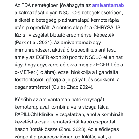
Az FDA nemrégiben jóváhagyta az
amivantamab
alkalmazását olyan NSCLC-s betegek esetében,
akiknél a betegség platinumalapú kemoterápia
után progrediált. A döntés alapját a CHRYSALIS
fázis I vizsgálat biztató eredményei képezték
(Park et al. 2021). Az amivantamab egy
immunrendszert aktiváló bispecifikus antitest,
amely az EGFR exon 20 pozitív NSCLC ellen hat
úgy, hogy egyszerre célozza meg az EGFR-t és a
c-MET-et (1c ábra), ezzel blokkolja a ligandáltali
foszforilációt, gátolja a jelpályát, és csökkenti a
daganatméretet (Gu és Zhao 2024).
Később az amivantamab hatékonyságát
kemoterápiával kombinálva is vizsgálták a
PAPILLON klinikai vizsgálatban, ahol a kombinált
kezelést a csak kemoterápiát kapó csoporttal
hasonlították össze (Zhou 2023). Az elsődleges
végpont a progressziómentes túlélés volt, a