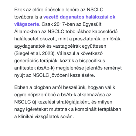
Ezek az előrelépések ellenére az NSCLC
továbbra is a
vezető daganatos halálozási ok
világszerte
. Csak 2017-ben az Egyesült
Államokban az NSCLC több rákhoz kapcsolódó
halálesetet okozott, mint a prosztatarák, emlőrák,
agydaganatok és vastagbélrák együttesen
(Siegel et al. 2023). Válaszul a következő
generációs terápiák, köztük a bispecifikus
antitestek (bsAb-k) megjelenése jelentős reményt
nyújt az NSCLC jövőbeni kezelésére.
Ebben a blogban arról beszélünk, hogyan válik
egyre népszerűbbé a bsAb-k alkalmazása az
NSCLC új kezelési stratégiájaként, és milyen
nagy ígéreteket mutatnak a kombinált terápiában
a klinikai vizsgálatok során.