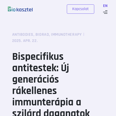
Skip to content
EN
Kapcsolat
,
,
ANTIBODIES
BIORAD
IMMUNOTHERAPY
2025. APR. 22.
Bispecifikus
antitestek: Új
generációs
rákellenes
immunterápia a
szilárd daganatok