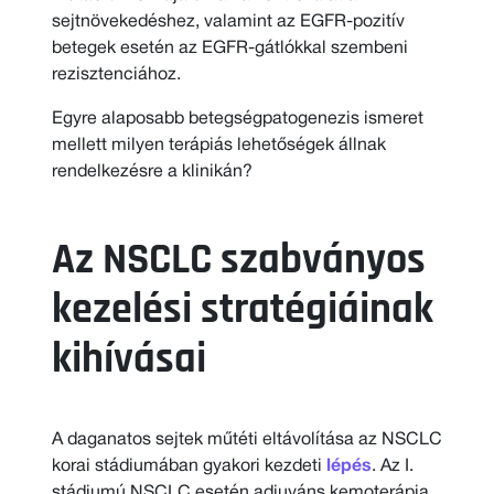
sejtnövekedéshez, valamint az EGFR-pozitív
betegek esetén az EGFR-gátlókkal szembeni
rezisztenciához.
Egyre alaposabb betegségpatogenezis ismeret
mellett milyen terápiás lehetőségek állnak
rendelkezésre a klinikán?
Az NSCLC szabványos
kezelési stratégiáinak
kihívásai
A daganatos sejtek műtéti eltávolítása az NSCLC
korai stádiumában gyakori kezdeti
lépés
. Az I.
stádiumú NSCLC esetén adjuváns kemoterápia,