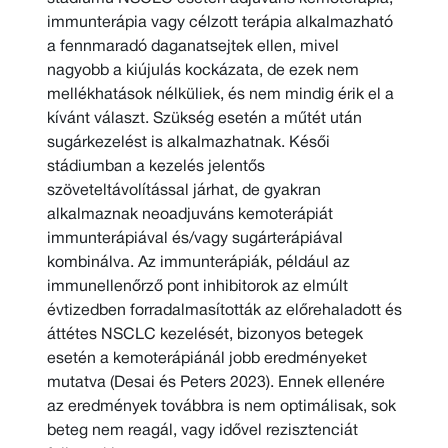
immunterápia vagy célzott terápia alkalmazható
a fennmaradó daganatsejtek ellen, mivel
nagyobb a kiújulás kockázata, de ezek nem
mellékhatások nélküliek, és nem mindig érik el a
kívánt választ. Szükség esetén a műtét után
sugárkezelést is alkalmazhatnak. Késői
stádiumban a kezelés jelentős
szöveteltávolítással járhat, de gyakran
alkalmaznak neoadjuváns kemoterápiát
immunterápiával és/vagy sugárterápiával
kombinálva. Az immunterápiák, például az
immunellenőrző pont inhibitorok az elmúlt
évtizedben forradalmasították az előrehaladott és
áttétes NSCLC kezelését, bizonyos betegek
esetén a kemoterápiánál jobb eredményeket
mutatva (Desai és Peters 2023). Ennek ellenére
az eredmények továbbra is nem optimálisak, sok
beteg nem reagál, vagy idővel rezisztenciát