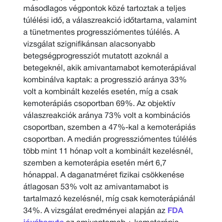
másodlagos végpontok közé tartoztak a teljes
túlélési idő, a válaszreakció időtartama, valamint
a tünetmentes progressziómentes túlélés. A
vizsgálat szignifikánsan alacsonyabb
betegségprogressziót mutatott azoknál a
betegeknél, akik amivantamabot kemoterápiával
kombinálva kaptak: a progresszió aránya 33%
volt a kombinált kezelés esetén, míg a csak
kemoterápiás csoportban 69%. Az objektív
válaszreakciók aránya 73% volt a kombinációs
csoportban, szemben a 47%-kal a kemoterápiás
csoportban. A medián progressziómentes túlélés
több mint 11 hónap volt a kombinált kezelésnél,
szemben a kemoterápia esetén mért 6,7
hónappal. A daganatméret fizikai csökkenése
átlagosan 53% volt az amivantamabot is
tartalmazó kezelésnél, míg csak kemoterápiánál
34%. A vizsgálat eredményei alapján az
FDA