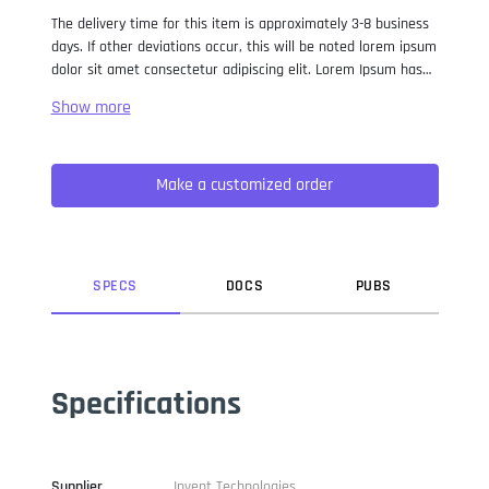
The delivery time for this item is approximately 3-8 business
days. If other deviations occur, this will be noted lorem ipsum
dolor sit amet consectetur adipiscing elit. Lorem Ipsum has
been the industry standard dummy text ever since the 1500s,
when an unknown printer took a galley of type and
scrambled it to make a type specimen book. It has survived
not only five centuries, but also the leap into electronic
Make a customized order
typesetting, remaining essentially unchanged. It was
popularised in the 1960s with the release of Letraset sheets
containing Lorem Ipsum passages, and more recently with
desktop publishing software like Aldus PageMaker including
versions of Lorem Ipsum.
SPEC
S
DOC
S
PUB
S
Specifications
Supplier
Invent Technologies