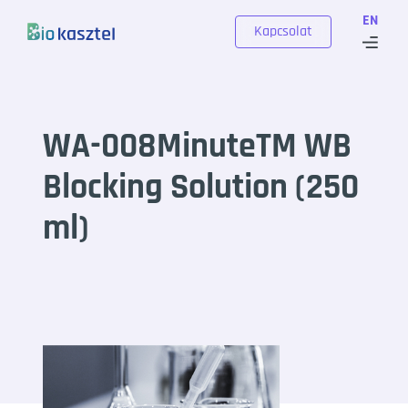
Skip to content
EN
Kapcsolat
WA-008MinuteTM WB
Blocking Solution (250
ml)