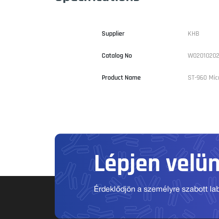
Supplier
KHB
Catalog No
W02010202
Product Name
ST-960 Mic
Lépjen velü
Érdeklődjön a személyre szabott labo