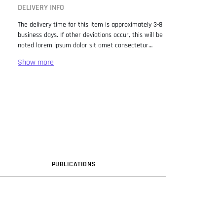
DELIVERY INFO
The delivery time for this item is approximately 3-8
business days. If other deviations occur, this will be
noted lorem ipsum dolor sit amet consectetur
adipiscing elit. Lorem Ipsum has been the industry
standard dummy text ever since the 1500s, when
an unknown printer took a galley of type and
scrambled it to make a type specimen book. It has
survived not only five centuries, but also the leap
into electronic typesetting, remaining essentially
unchanged. It was popularised in the 1960s with the
release of Letraset sheets containing Lorem Ipsum
passages, and more recently with desktop
publishing software like Aldus PageMaker including
versions of Lorem Ipsum.
PUB
LICATION
S