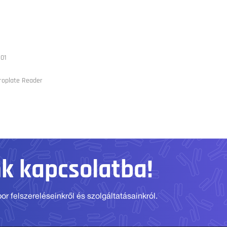
01
roplate Reader
nk kapcsolatba!
r felszereléseinkről és szolgáltatásainkról.