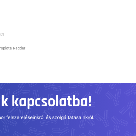
01
roplate Reader
nk kapcsolatba!
r felszereléseinkről és szolgáltatásainkról.