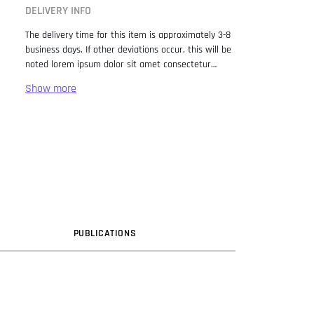
DELIVERY INFO
The delivery time for this item is approximately 3-8
business days. If other deviations occur, this will be
noted lorem ipsum dolor sit amet consectetur
adipiscing elit. Lorem Ipsum has been the industry
standard dummy text ever since the 1500s, when
an unknown printer took a galley of type and
scrambled it to make a type specimen book. It has
survived not only five centuries, but also the leap
into electronic typesetting, remaining essentially
unchanged. It was popularised in the 1960s with the
release of Letraset sheets containing Lorem Ipsum
passages, and more recently with desktop
publishing software like Aldus PageMaker including
versions of Lorem Ipsum.
PUB
LICATION
S