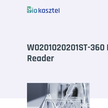
Skip to content
W0201020201ST-360 
Reader