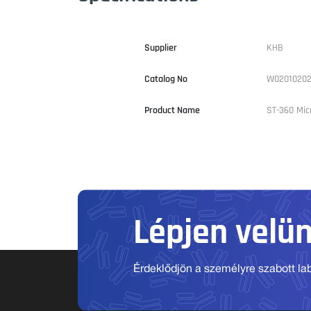
Supplier
KHB
Catalog No
W02010202
Product Name
ST-360 Mic
Lépjen velü
Érdeklődjön a személyre szabott labo