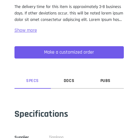
The delivery time for this item is approximately 3-8 business
days. If other deviations occur, this will be noted lorem ipsum
dolor sit amet consectetur adipiscing elit. Lorem Ipsum has
been the industry standard dummy text ever since the 1500s,
when an unknown printer took a galley of type and
scrambled it to make a type specimen book. It has survived
not only five centuries, but also the leap into electronic
Make a customized order
typesetting, remaining essentially unchanged. It was
popularised in the 1960s with the release of Letraset sheets
containing Lorem Ipsum passages, and more recently with
desktop publishing software like Aldus PageMaker including
versions of Lorem Ipsum.
SPEC
S
DOC
S
PUB
S
Specifications
Supplier
Tianlong