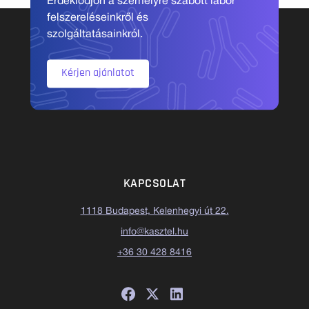
Érdeklődjön a személyre szabott labor
felszereléseinkről és
szolgáltatásainkról.
Kérjen ajánlatot
KAPCSOLAT
1118 Budapest, Kelenhegyi út 22.
info@kasztel.hu
+36 30 428 8416