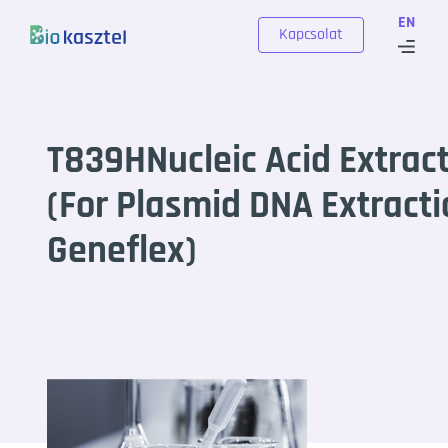
Skip to content
EN
Kapcsolat
T839HNucleic Acid Extract
(For Plasmid DNA Extracti
Geneflex)