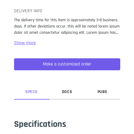
DELIVERY INFO
The delivery time for this item is approximately 3-8 business
days. If other deviations occur, this will be noted lorem ipsum
dolor sit amet consectetur adipiscing elit. Lorem Ipsum has
been the industry standard dummy text ever since the 1500s,
when an unknown printer took a galley of type and
scrambled it to make a type specimen book. It has survived
not only five centuries, but also the leap into electronic
Make a customized order
typesetting, remaining essentially unchanged. It was
popularised in the 1960s with the release of Letraset sheets
containing Lorem Ipsum passages, and more recently with
desktop publishing software like Aldus PageMaker including
versions of Lorem Ipsum.
SPEC
S
DOC
S
PUB
S
Specifications