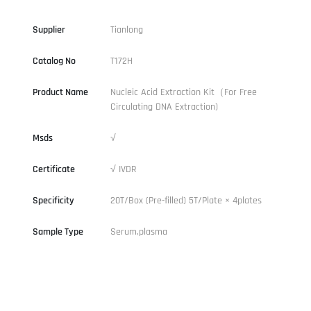
Supplier
Tianlong
Catalog No
T172H
Product Name
Nucleic Acid Extraction Kit（For Free
Circulating DNA Extraction)
Msds
√
Certificate
√ IVDR
Specificity
20T/Box (Pre-filled) 5T/Plate × 4plates
Sample Type
Serum,plasma