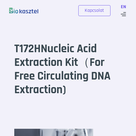
Skip to content
EN
Kapcsolat
T172HNucleic Acid
Extraction Kit（For
Free Circulating DNA
Extraction)