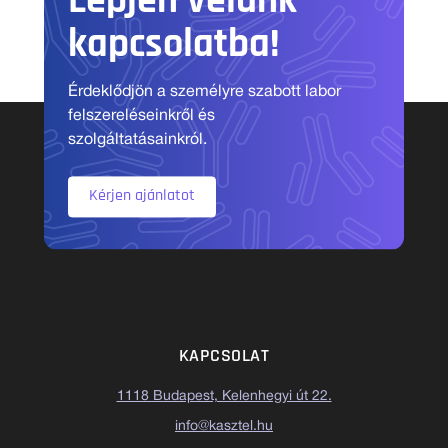
Lépjen velünk
kapcsolatba!
Érdeklődjön a személyre szabott labor
felszereléseinkről és
szolgáltatásainkról.
Kérjen ajánlatot
KAPCSOLAT
1118 Budapest, Kelenhegyi út 22.
info@kasztel.hu