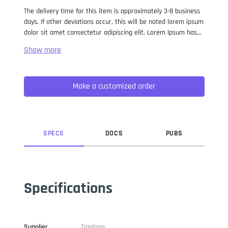
The delivery time for this item is approximately 3-8 business
days. If other deviations occur, this will be noted lorem ipsum
dolor sit amet consectetur adipiscing elit. Lorem Ipsum has
been the industry standard dummy text ever since the 1500s,
when an unknown printer took a galley of type and
scrambled it to make a type specimen book. It has survived
not only five centuries, but also the leap into electronic
Make a customized order
typesetting, remaining essentially unchanged. It was
popularised in the 1960s with the release of Letraset sheets
containing Lorem Ipsum passages, and more recently with
desktop publishing software like Aldus PageMaker including
versions of Lorem Ipsum.
SPEC
S
DOC
S
PUB
S
Specifications
Supplier
Tianlong