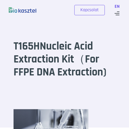
Skip to content
EN
Kapcsolat
T165HNucleic Acid
Extraction Kit（For
FFPE DNA Extraction)