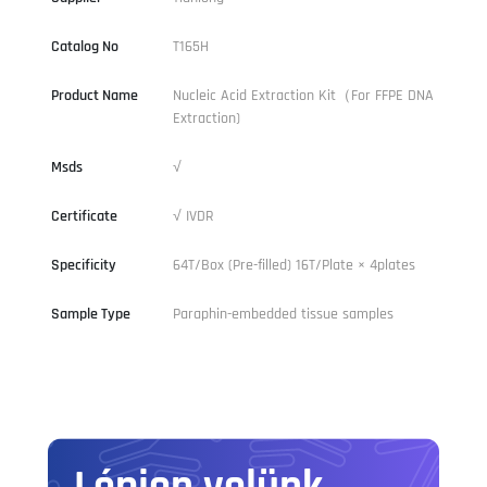
Catalog No
T165H
Product Name
Nucleic Acid Extraction Kit（For FFPE DNA
Extraction)
Msds
√
Certificate
√ IVDR
Specificity
64T/Box (Pre-filled) 16T/Plate × 4plates
Sample Type
Paraphin-embedded tissue samples