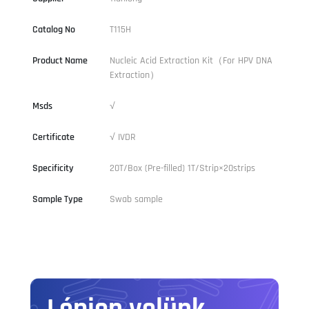
Catalog No
T115H
Product Name
Nucleic Acid Extraction Kit（For HPV DNA
Extraction）
Msds
√
Certificate
√ IVDR
Specificity
20T/Box (Pre-filled) 1T/Strip×20strips
Sample Type
Swab sample