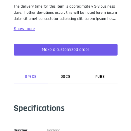
The delivery time for this item is approximately 3-8 business
days. If other deviations occur, this will be noted lorem ipsum
dolor sit amet consectetur adipiscing elit. Lorem Ipsum has
been the industry standard dummy text ever since the 1500s,
when an unknown printer took a galley of type and
scrambled it to make a type specimen book. It has survived
not only five centuries, but also the leap into electronic
Make a customized order
typesetting, remaining essentially unchanged. It was
popularised in the 1960s with the release of Letraset sheets
containing Lorem Ipsum passages, and more recently with
desktop publishing software like Aldus PageMaker including
versions of Lorem Ipsum.
SPEC
S
DOC
S
PUB
S
Specifications
Supplier
Tianlong