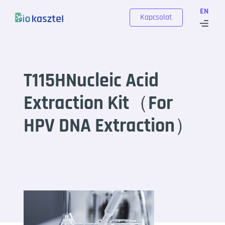
Skip to content
EN
Kapcsolat
T115HNucleic Acid
Extraction Kit（For
HPV DNA Extraction）