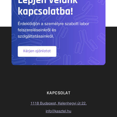
Lépjen velünk
kapcsolatba!
Érdeklődjön a személyre szabott labor
felszereléseinkről és
szolgáltatásainkról.
Kérjen ajánlatot
KAPCSOLAT
1118 Budapest, Kelenhegyi út 22.
info@kasztel.hu