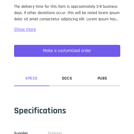
The delivery time for this item is approximately 3-8 business
days. If other deviations occur, this will be noted lorem ipsum
dolor sit amet consectetur adipiscing elit. Lorem Ipsum has
been the industry standard dummy text ever since the 1500s,
when an unknown printer took a galley of type and
scrambled it to make a type specimen book. It has survived
not only five centuries, but also the leap into electronic
Make a customized order
typesetting, remaining essentially unchanged. It was
popularised in the 1960s with the release of Letraset sheets
containing Lorem Ipsum passages, and more recently with
desktop publishing software like Aldus PageMaker including
versions of Lorem Ipsum.
SPEC
S
DOC
S
PUB
S
Specifications
Supplier
Tianlong