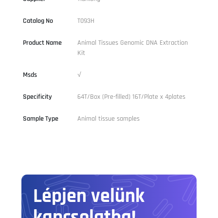
Catalog No
T093H
Product Name
Animal Tissues Genomic DNA Extraction
Kit
Msds
√
Specificity
64T/Box (Pre-filled) 16T/Plate x 4plates
Sample Type
Animal tissue samples
Lépjen velünk