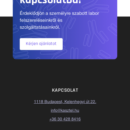
kapcsolatba!
Érdeklődjön a személyre szabott labor
felszereléseinkről és
szolgáltatásainkról.
Kérjen ajánlatot
KAPCSOLAT
1118 Budapest, Kelenhegyi út 22.
info@kasztel.hu
+36 30 428 8416