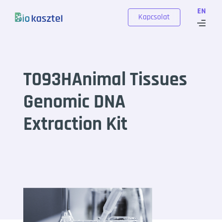
Skip to content
EN
Kapcsolat
T093HAnimal Tissues
Genomic DNA
Extraction Kit