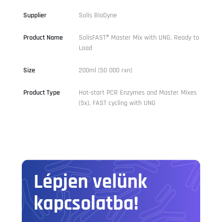
Supplier
Solis BioDyne
Product Name
SolisFAST® Master Mix with UNG, Ready to
Load
Size
200ml (50 000 rxn)
Product Type
Hot-start PCR Enzymes and Master Mixes
(5x), FAST cycling with UNG
Lépjen velünk
kapcsolatba!