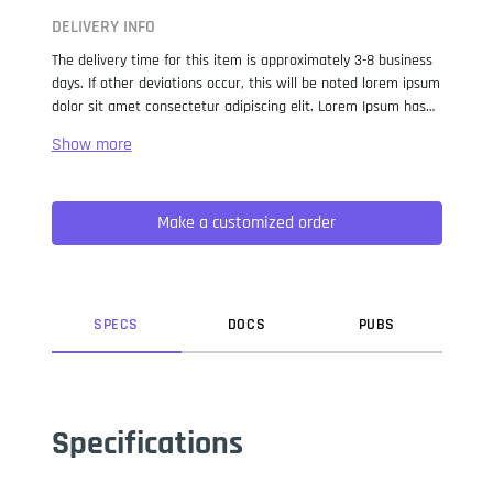
DELIVERY INFO
The delivery time for this item is approximately 3-8 business
days. If other deviations occur, this will be noted lorem ipsum
dolor sit amet consectetur adipiscing elit. Lorem Ipsum has
been the industry standard dummy text ever since the 1500s,
when an unknown printer took a galley of type and
scrambled it to make a type specimen book. It has survived
not only five centuries, but also the leap into electronic
Make a customized order
typesetting, remaining essentially unchanged. It was
popularised in the 1960s with the release of Letraset sheets
containing Lorem Ipsum passages, and more recently with
desktop publishing software like Aldus PageMaker including
versions of Lorem Ipsum.
SPEC
S
DOC
S
PUB
S
Specifications