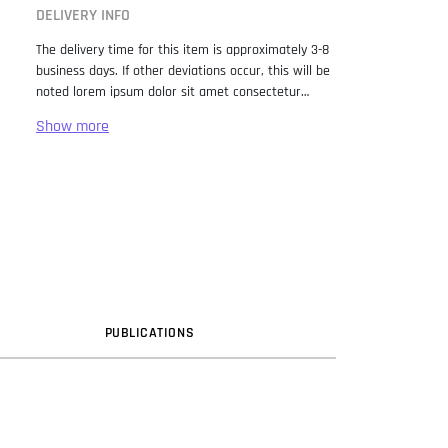
DELIVERY INFO
The delivery time for this item is approximately 3-8
business days. If other deviations occur, this will be
noted lorem ipsum dolor sit amet consectetur
adipiscing elit. Lorem Ipsum has been the industry
standard dummy text ever since the 1500s, when
an unknown printer took a galley of type and
scrambled it to make a type specimen book. It has
survived not only five centuries, but also the leap
into electronic typesetting, remaining essentially
unchanged. It was popularised in the 1960s with the
release of Letraset sheets containing Lorem Ipsum
passages, and more recently with desktop
publishing software like Aldus PageMaker including
versions of Lorem Ipsum.
PUB
LICATION
S