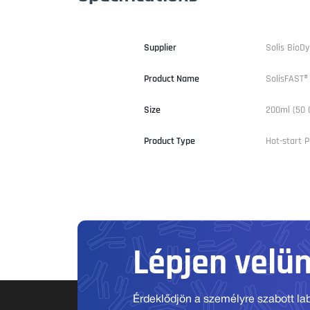
Supplier
Solis BioD
Product Name
SolisFAST®
Size
200ml (50 
Product Type
Hot-start 
Lépjen velü
Érdeklődjön a személyre szabott labo