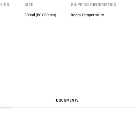
LE NO
SIZE
SHIPPING INFORMATION
200ml (50 000 rxn)
Room Temperature
DOC
UMENT
S