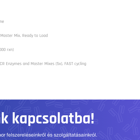
yne
 Master Mix, Ready to Load
000 rxn)
PCR Enzymes and Master Mixes (5x), FAST cycling
nk kapcsolatba!
r felszereléseinkről és szolgáltatásainkról.