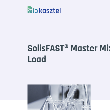
Skip to content
SolisFAST® Master Mi
Load