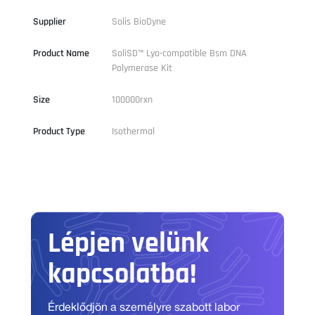
Supplier
Solis BioDyne
Product Name
SoliSD™ Lyo-compatible Bsm DNA
Polymerase Kit
Size
100000rxn
Product Type
Isothermal
Lépjen velünk
kapcsolatba!
Érdeklődjön a személyre szabott labor