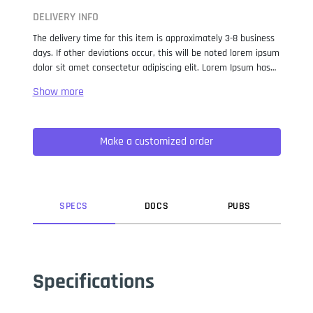
DELIVERY INFO
The delivery time for this item is approximately 3-8 business
days. If other deviations occur, this will be noted lorem ipsum
dolor sit amet consectetur adipiscing elit. Lorem Ipsum has
been the industry standard dummy text ever since the 1500s,
when an unknown printer took a galley of type and
scrambled it to make a type specimen book. It has survived
not only five centuries, but also the leap into electronic
Make a customized order
typesetting, remaining essentially unchanged. It was
popularised in the 1960s with the release of Letraset sheets
containing Lorem Ipsum passages, and more recently with
desktop publishing software like Aldus PageMaker including
versions of Lorem Ipsum.
SPEC
S
DOC
S
PUB
S
Specifications