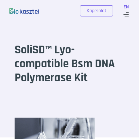
Skip to content
EN
Kapcsolat
SoliSD™ Lyo-
compatible Bsm DNA
Polymerase Kit