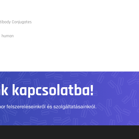
tibody Conjugates
, human
nk kapcsolatba!
r felszereléseinkről és szolgáltatásainkról.