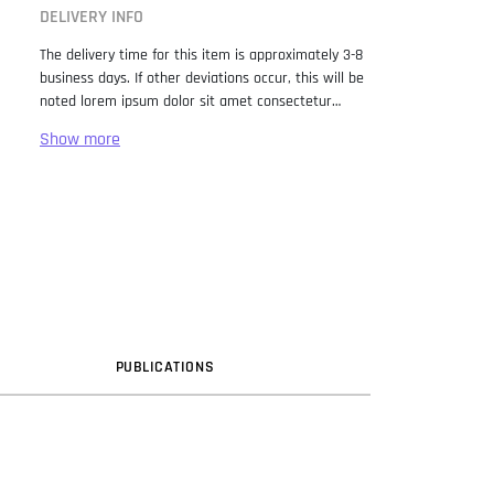
DELIVERY INFO
The delivery time for this item is approximately 3-8
business days. If other deviations occur, this will be
noted lorem ipsum dolor sit amet consectetur
adipiscing elit. Lorem Ipsum has been the industry
standard dummy text ever since the 1500s, when
an unknown printer took a galley of type and
scrambled it to make a type specimen book. It has
survived not only five centuries, but also the leap
into electronic typesetting, remaining essentially
unchanged. It was popularised in the 1960s with the
release of Letraset sheets containing Lorem Ipsum
passages, and more recently with desktop
publishing software like Aldus PageMaker including
versions of Lorem Ipsum.
PUB
LICATION
S