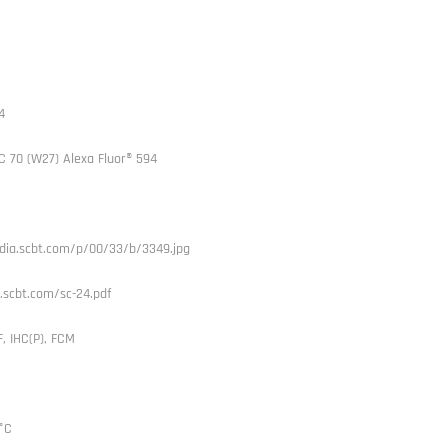
4
 70 (W27) Alexa Fluor® 594
dia.scbt.com/p/00/33/b/3349.jpg
.scbt.com/sc-24.pdf
, IHC(P), FCM
 °C