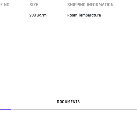
LE NO
SIZE
SHIPPING INFORMATION
200 µg/ml
Room Temperature
DOC
UMENT
S