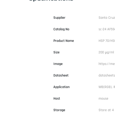
Supplier
Santa Cruz
Catalog No
sc-24 AF59
Product Name
HSP 70/HSC
Size
200 µg/ml
Image
https://me
Datasheet
datasheets
Application
WB(RGB), IF
Host
mouse
Storage
Store at 4