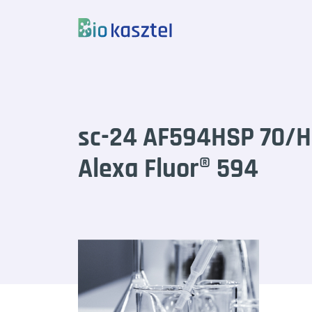
Skip to content
sc-24 AF594HSP 70/H
Alexa Fluor® 594