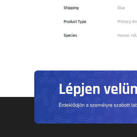
Shipping
Blue
Product Type
Primary An
Species
mouse, rat
Lépjen velü
Érdeklődjön a személyre szabott labo