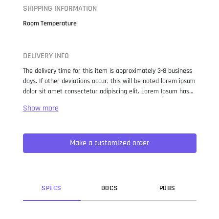
SHIPPING INFORMATION
Room Temperature
DELIVERY INFO
The delivery time for this item is approximately 3-8 business
days. If other deviations occur, this will be noted lorem ipsum
dolor sit amet consectetur adipiscing elit. Lorem Ipsum has
been the industry standard dummy text ever since the 1500s,
when an unknown printer took a galley of type and
scrambled it to make a type specimen book. It has survived
not only five centuries, but also the leap into electronic
Make a customized order
typesetting, remaining essentially unchanged. It was
popularised in the 1960s with the release of Letraset sheets
containing Lorem Ipsum passages, and more recently with
desktop publishing software like Aldus PageMaker including
versions of Lorem Ipsum.
SPEC
S
DOC
S
PUB
S