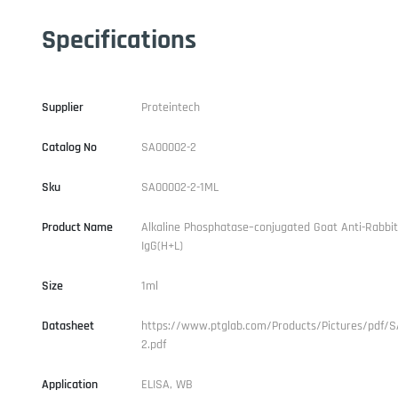
Specifications
Supplier
Proteintech
Catalog No
SA00002-2
Sku
SA00002-2-1ML
Product Name
Alkaline Phosphatase–conjugated Goat Anti-Rabbit
IgG(H+L)
Size
1ml
Datasheet
https://www.ptglab.com/Products/Pictures/pdf/
2.pdf
Application
ELISA, WB