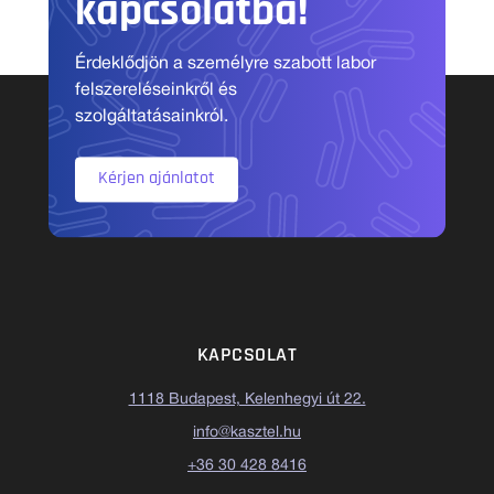
kapcsolatba!
Érdeklődjön a személyre szabott labor
felszereléseinkről és
szolgáltatásainkról.
Kérjen ajánlatot
KAPCSOLAT
1118 Budapest, Kelenhegyi út 22.
info@kasztel.hu
+36 30 428 8416