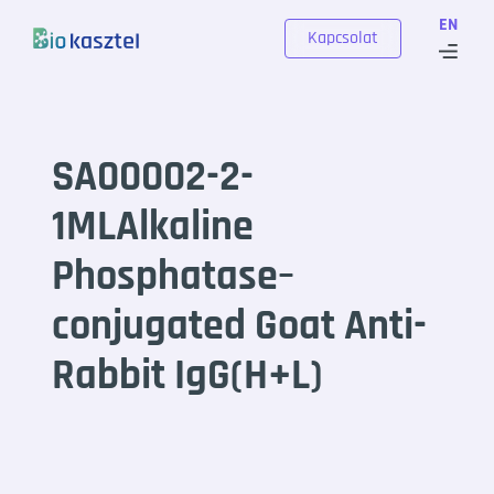
Skip to content
EN
Kapcsolat
SA00002-2-
1MLAlkaline
Phosphatase–
conjugated Goat Anti-
Rabbit IgG(H+L)