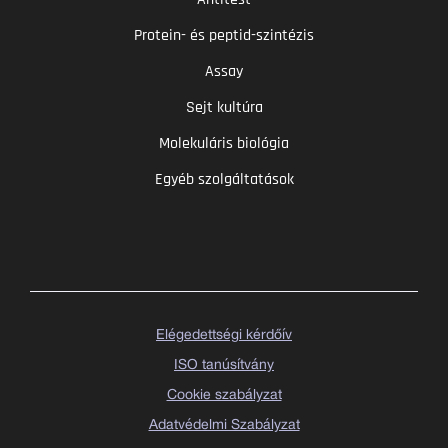
Protein- és peptid-szintézis
Assay
Sejt kultúra
Molekuláris biológia
Egyéb szolgáltatások
Elégedettségi kérdőív
ISO tanúsítvány
Cookie szabályzat
Adatvédelmi Szabályzat