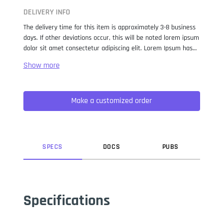
DELIVERY INFO
The delivery time for this item is approximately 3-8 business
days. If other deviations occur, this will be noted lorem ipsum
dolor sit amet consectetur adipiscing elit. Lorem Ipsum has
been the industry standard dummy text ever since the 1500s,
when an unknown printer took a galley of type and
scrambled it to make a type specimen book. It has survived
not only five centuries, but also the leap into electronic
Make a customized order
typesetting, remaining essentially unchanged. It was
popularised in the 1960s with the release of Letraset sheets
containing Lorem Ipsum passages, and more recently with
desktop publishing software like Aldus PageMaker including
versions of Lorem Ipsum.
SPEC
S
DOC
S
PUB
S
Specifications