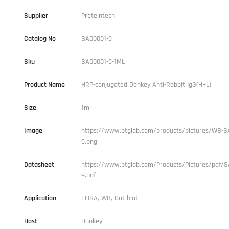
Supplier
Proteintech
Catalog No
SA00001-9
Sku
SA00001-9-1ML
Product Name
HRP-conjugated Donkey Anti-Rabbit IgG(H+L)
Size
1ml
Image
https://www.ptglab.com/products/pictures/WB-S
9.png
Datasheet
https://www.ptglab.com/Products/Pictures/pdf/S
9.pdf
Application
ELISA, WB, Dot blot
Host
Donkey