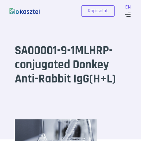
Skip to content
EN
Kapcsolat
SA00001-9-1MLHRP-
conjugated Donkey
Anti-Rabbit IgG(H+L)