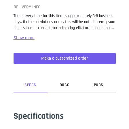
DELIVERY INFO
The delivery time for this item is approximately 3-8 business
days. If other deviations occur, this will be noted lorem ipsum
dolor sit amet consectetur adipiscing elit. Lorem Ipsum has
been the industry standard dummy text ever since the 1500s,
when an unknown printer took a galley of type and
scrambled it to make a type specimen book. It has survived
not only five centuries, but also the leap into electronic
Make a customized order
typesetting, remaining essentially unchanged. It was
popularised in the 1960s with the release of Letraset sheets
containing Lorem Ipsum passages, and more recently with
desktop publishing software like Aldus PageMaker including
versions of Lorem Ipsum.
SPEC
S
DOC
S
PUB
S
Specifications