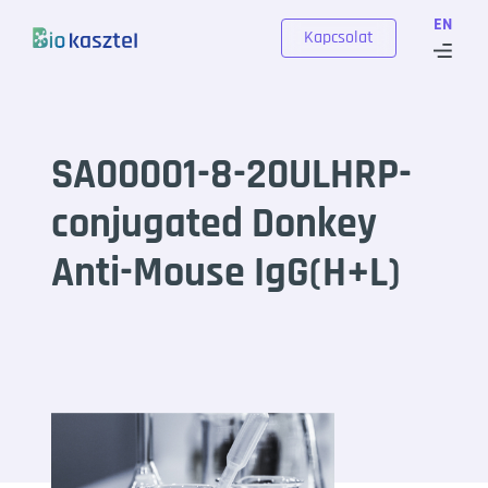
Skip to content
EN
Kapcsolat
SA00001-8-20ULHRP-
conjugated Donkey
Anti-Mouse IgG(H+L)