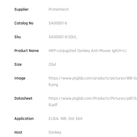
Supplier
Proteintech
Catalog No
SA00001-8
Sku
SA00001-8-20UL
Product Name
HRP-conjugated Donkey Anti-Mouse IgG(H+L)
Size
20ul
Image
https://www.ptglab.com/products/pictures/WB-S
8.png
Datasheet
https://www.ptglab.com/Products/Pictures/pdf/S
8.pdf
Application
ELISA, WB, Dot blot
Host
Donkey