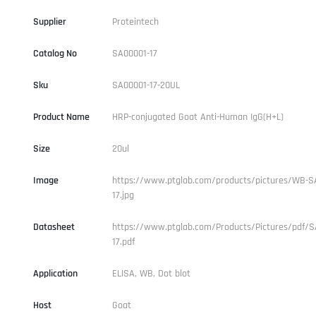
Supplier
Proteintech
Catalog No
SA00001-17
Sku
SA00001-17-20UL
Product Name
HRP-conjugated Goat Anti-Human IgG(H+L)
Size
20ul
Image
https://www.ptglab.com/products/pictures/WB-S
17.jpg
Datasheet
https://www.ptglab.com/Products/Pictures/pdf/S
17.pdf
Application
ELISA, WB, Dot blot
Host
Goat