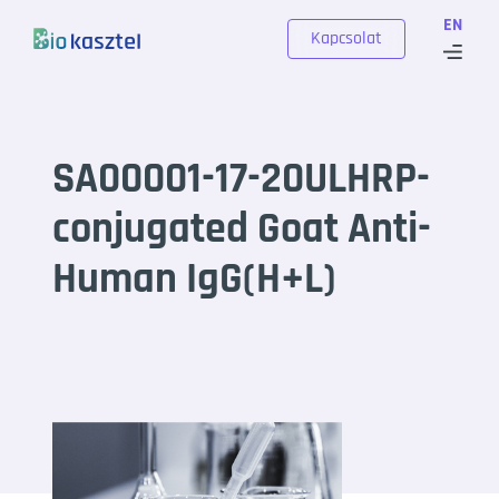
Skip to content
EN
Kapcsolat
SA00001-17-20ULHRP-
conjugated Goat Anti-
Human IgG(H+L)