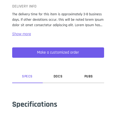
DELIVERY INFO
The delivery time for this item is approximately 3-8 business
days. If other deviations occur, this will be noted lorem ipsum
dolor sit amet consectetur adipiscing elit. Lorem Ipsum has
been the industry standard dummy text ever since the 1500s,
when an unknown printer took a galley of type and
scrambled it to make a type specimen book. It has survived
not only five centuries, but also the leap into electronic
Make a customized order
typesetting, remaining essentially unchanged. It was
popularised in the 1960s with the release of Letraset sheets
containing Lorem Ipsum passages, and more recently with
desktop publishing software like Aldus PageMaker including
versions of Lorem Ipsum.
SPEC
S
DOC
S
PUB
S
Specifications