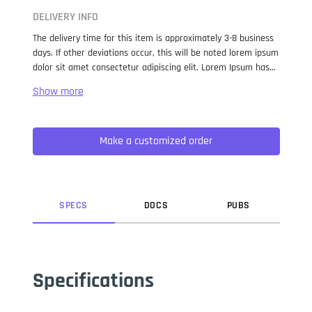
DELIVERY INFO
The delivery time for this item is approximately 3-8 business
days. If other deviations occur, this will be noted lorem ipsum
dolor sit amet consectetur adipiscing elit. Lorem Ipsum has
been the industry standard dummy text ever since the 1500s,
when an unknown printer took a galley of type and
scrambled it to make a type specimen book. It has survived
not only five centuries, but also the leap into electronic
Make a customized order
typesetting, remaining essentially unchanged. It was
popularised in the 1960s with the release of Letraset sheets
containing Lorem Ipsum passages, and more recently with
desktop publishing software like Aldus PageMaker including
versions of Lorem Ipsum.
SPEC
S
DOC
S
PUB
S
Specifications