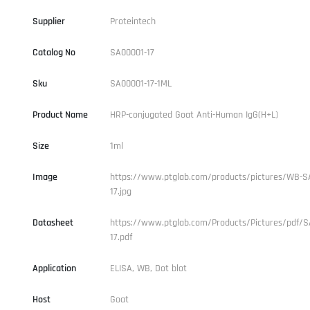
Supplier
Proteintech
Catalog No
SA00001-17
Sku
SA00001-17-1ML
Product Name
HRP-conjugated Goat Anti-Human IgG(H+L)
Size
1ml
Image
https://www.ptglab.com/products/pictures/WB-S
17.jpg
Datasheet
https://www.ptglab.com/Products/Pictures/pdf/S
17.pdf
Application
ELISA, WB, Dot blot
Host
Goat