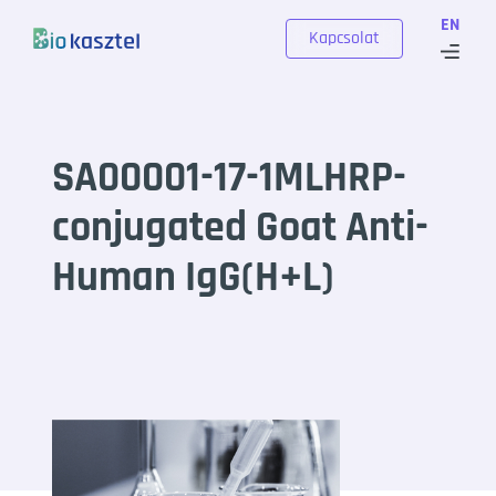
Skip to content
EN
Kapcsolat
SA00001-17-1MLHRP-
conjugated Goat Anti-
Human IgG(H+L)