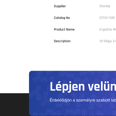
Supplier
Starlab
Catalog No
S7112-1100
Product Name
ErgoOne Mu
Description
10-100µL E
Lépjen velü
Érdeklődjön a személyre szabott labo