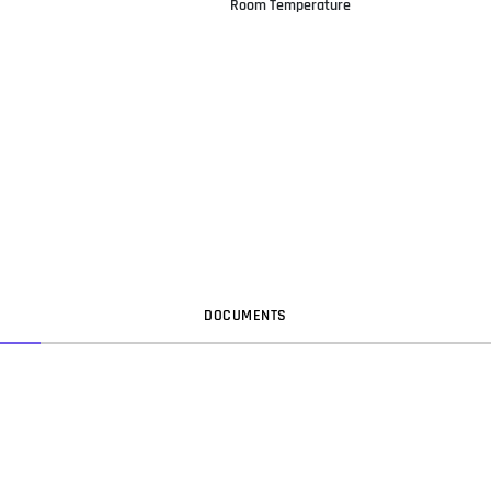
Room Temperature
DOC
UMENT
S