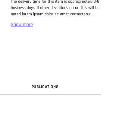
The delivery time for this item is approximately 3-8
business days. If other deviations occur, this will be
noted lorem ipsum dolor sit amet consectetur
adipiscing elit. Lorem Ipsum has been the industry
standard dummy text ever since the 1500s, when
an unknown printer took a galley of type and
scrambled it to make a type specimen book. It has
survived not only five centuries, but also the leap
into electronic typesetting, remaining essentially
unchanged. It was popularised in the 1960s with the
release of Letraset sheets containing Lorem Ipsum
passages, and more recently with desktop
publishing software like Aldus PageMaker including
versions of Lorem Ipsum.
PUB
LICATION
S