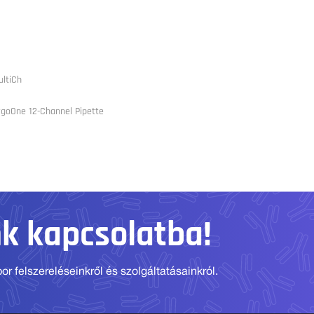
ltiCh
rgoOne 12-Channel Pipette
nk kapcsolatba!
r felszereléseinkről és szolgáltatásainkról.