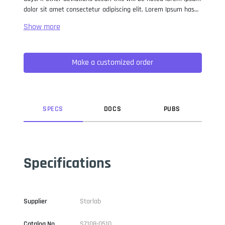
dolor sit amet consectetur adipiscing elit. Lorem Ipsum has
been the industry standard dummy text ever since the 1500s,
when an unknown printer took a galley of type and
scrambled it to make a type specimen book. It has survived
not only five centuries, but also the leap into electronic
Make a customized order
typesetting, remaining essentially unchanged. It was
popularised in the 1960s with the release of Letraset sheets
containing Lorem Ipsum passages, and more recently with
desktop publishing software like Aldus PageMaker including
versions of Lorem Ipsum.
SPEC
S
DOC
S
PUB
S
Specifications
Supplier
Starlab
Catalog No
S7108-0510