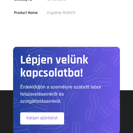
Product Name
ErgoOne MultiCh
Lépjen velünk
kapcsolatba!
Érdeklődjön a személyre szabott labor
felszereléseinkről és
szolgáltatásainkról.
Kérjen ajánlatot