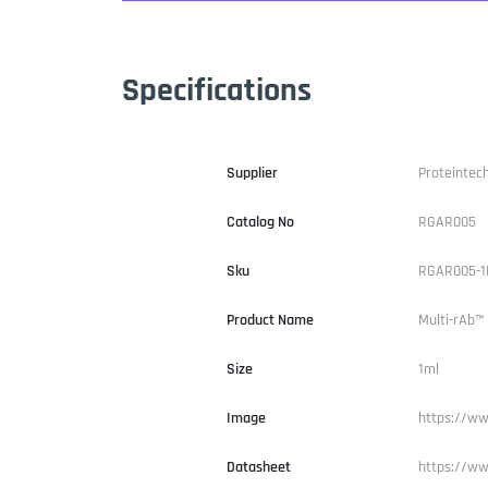
Specifications
Supplier
Proteintec
Catalog No
RGAR005
Sku
RGAR005-1
Product Name
Multi-rAb™
Size
1ml
Image
https://ww
Datasheet
https://ww