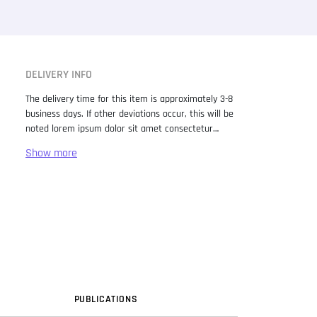
DELIVERY INFO
The delivery time for this item is approximately 3-8
business days. If other deviations occur, this will be
noted lorem ipsum dolor sit amet consectetur
adipiscing elit. Lorem Ipsum has been the industry
standard dummy text ever since the 1500s, when
an unknown printer took a galley of type and
scrambled it to make a type specimen book. It has
survived not only five centuries, but also the leap
into electronic typesetting, remaining essentially
unchanged. It was popularised in the 1960s with the
release of Letraset sheets containing Lorem Ipsum
passages, and more recently with desktop
publishing software like Aldus PageMaker including
versions of Lorem Ipsum.
PUB
LICATION
S