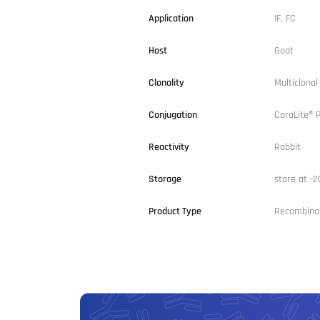
Application
IF, FC
Host
Goat
Clonality
Multiclona
Conjugation
CoraLite® 
Reactivity
Rabbit
Storage
store at -2
Product Type
Recombina