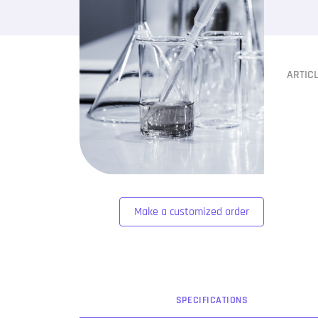
ARTIC
Make a customized order
SPEC
IFICATION
S