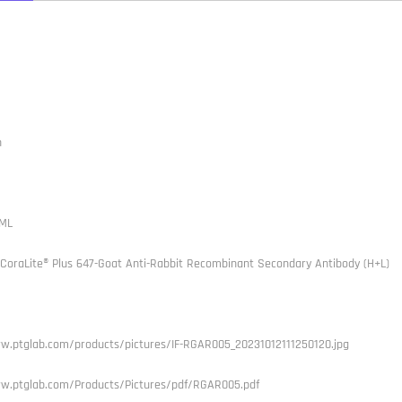
h
ML
 CoraLite® Plus 647-Goat Anti-Rabbit Recombinant Secondary Antibody (H+L)
w.ptglab.com/products/pictures/IF-RGAR005_20231012111250120.jpg
w.ptglab.com/Products/Pictures/pdf/RGAR005.pdf