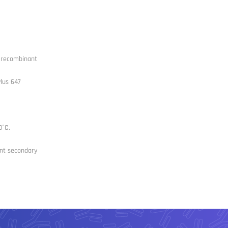
l recombinant
Plus 647
0°C.
nt secondary