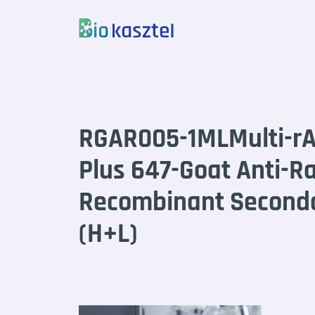
Skip to content
RGAR005-1MLMulti-rA
Plus 647-Goat Anti-R
Recombinant Seconda
(H+L)