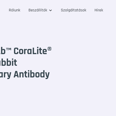
Rólunk
Beszállítók
Szolgáltatások
Hírek
b™ CoraLite®
abbit
ry Antibody