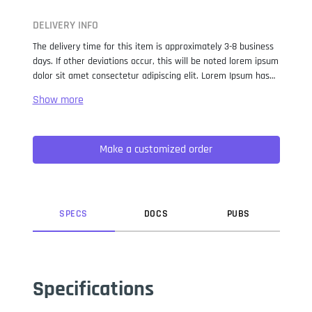
DELIVERY INFO
The delivery time for this item is approximately 3-8 business
days. If other deviations occur, this will be noted lorem ipsum
dolor sit amet consectetur adipiscing elit. Lorem Ipsum has
been the industry standard dummy text ever since the 1500s,
when an unknown printer took a galley of type and
scrambled it to make a type specimen book. It has survived
not only five centuries, but also the leap into electronic
Make a customized order
typesetting, remaining essentially unchanged. It was
popularised in the 1960s with the release of Letraset sheets
containing Lorem Ipsum passages, and more recently with
desktop publishing software like Aldus PageMaker including
versions of Lorem Ipsum.
SPEC
S
DOC
S
PUB
S
Specifications