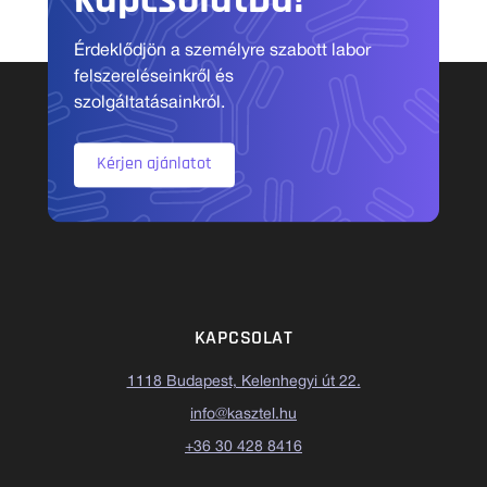
kapcsolatba!
Érdeklődjön a személyre szabott labor
felszereléseinkről és
szolgáltatásainkról.
Kérjen ajánlatot
KAPCSOLAT
1118 Budapest, Kelenhegyi út 22.
info@kasztel.hu
+36 30 428 8416