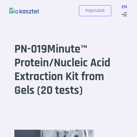
Skip to content
EN
Kapcsolat
PN-019Minute™
Protein/Nucleic Acid
Extraction Kit from
Gels (20 tests)