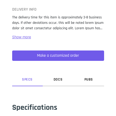
DELIVERY INFO
The delivery time for this item is approximately 3-8 business
days. If other deviations occur, this will be noted lorem ipsum
dolor sit amet consectetur adipiscing elit. Lorem Ipsum has
been the industry standard dummy text ever since the 1500s,
when an unknown printer took a galley of type and
scrambled it to make a type specimen book. It has survived
not only five centuries, but also the leap into electronic
Make a customized order
typesetting, remaining essentially unchanged. It was
popularised in the 1960s with the release of Letraset sheets
containing Lorem Ipsum passages, and more recently with
desktop publishing software like Aldus PageMaker including
versions of Lorem Ipsum.
SPEC
S
DOC
S
PUB
S
Specifications