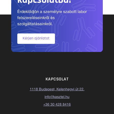
kapcsolatba!
Érdeklődjön a személyre szabott labor
felszereléseinkről és
szolgáltatásainkról.
Kérjen ajánlatot
KAPCSOLAT
1118 Budapest, Kelenhegyi út 22.
info@kasztel.hu
+36 30 428 8416