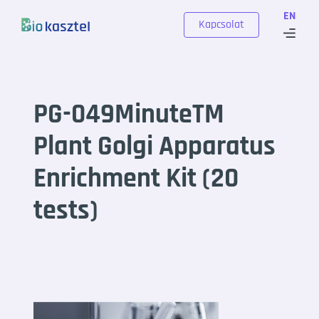
Skip to content
EN
Kapcsolat
PG-049MinuteTM
Plant Golgi Apparatus
Enrichment Kit (20
tests)