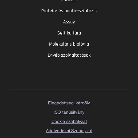
Protein- és peptid-szintézis
Assay
Sejt kultúra
Molekuláris biológia
Egyéb szolgáltatások
Elégedettségi kérdőív
ISO tanúsítvány
Cookie szabályzat
Adatvédelmi Szabályzat