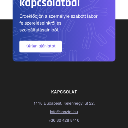
kapcsolatba!
Érdeklődjön a személyre szabott labor
felszereléseinkről és
szolgáltatásainkról.
Kérjen ajánlatot
KAPCSOLAT
1118 Budapest, Kelenhegyi út 22.
info@kasztel.hu
+36 30 428 8416