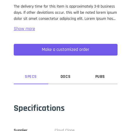
The delivery time for this item is approximately 3-8 business
days. If other deviations occur, this will be noted lorem ipsum
dolor sit amet consectetur adipiscing elit. Lorem Ipsum has
been the industry standard dummy text ever since the 1500s,
when an unknown printer took a galley of type and
scrambled it to make a type specimen book. It has survived
not only five centuries, but also the leap into electronic
Make a customized order
typesetting, remaining essentially unchanged. It was
popularised in the 1960s with the release of Letraset sheets
containing Lorem Ipsum passages, and more recently with
desktop publishing software like Aldus PageMaker including
versions of Lorem Ipsum.
SPEC
S
DOC
S
PUB
S
Specifications
Supplier
Cloud Clone