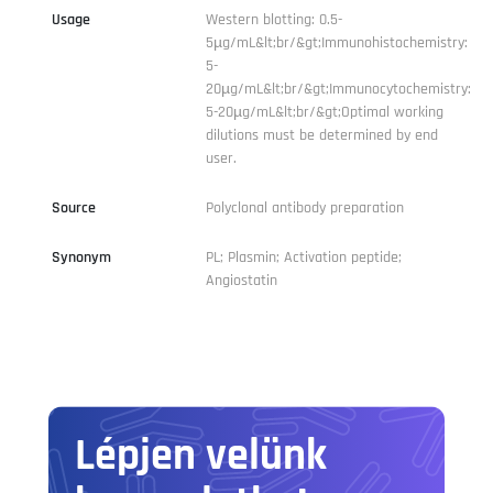
Usage
Western blotting: 0.5-
5µg/mL&lt;br/&gt;Immunohistochemistry:
5-
20µg/mL&lt;br/&gt;Immunocytochemistry:
5-20µg/mL&lt;br/&gt;Optimal working
dilutions must be determined by end
user.
Source
Polyclonal antibody preparation
Synonym
PL; Plasmin; Activation peptide;
Angiostatin
Lépjen velünk