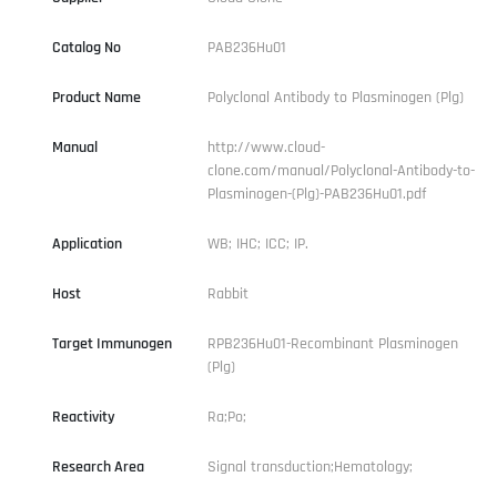
Catalog No
PAB236Hu01
Product Name
Polyclonal Antibody to Plasminogen (Plg)
Manual
http://www.cloud-
clone.com/manual/Polyclonal-Antibody-to-
Plasminogen-(Plg)-PAB236Hu01.pdf
Application
WB; IHC; ICC; IP.
Host
Rabbit
Target Immunogen
RPB236Hu01-Recombinant Plasminogen
(Plg)
Reactivity
Ra;Po;
Research Area
Signal transduction;Hematology;