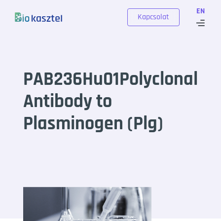
Skip to content
EN
Kapcsolat
PAB236Hu01Polyclonal
Antibody to
Plasminogen (Plg)