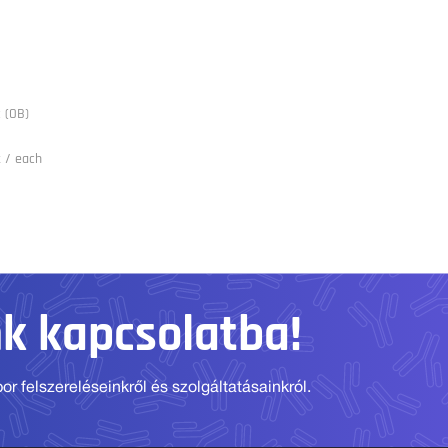
 (OB)
 / each
nk kapcsolatba!
r felszereléseinkről és szolgáltatásainkról.