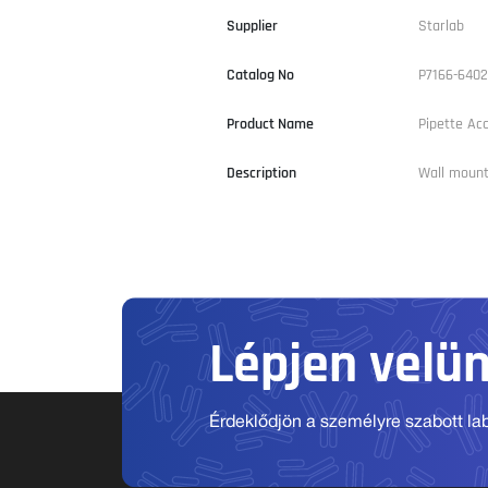
Supplier
Starlab
Catalog No
P7166-6402
Product Name
Pipette Acc
Description
Wall mount
Lépjen velü
Érdeklődjön a személyre szabott labo