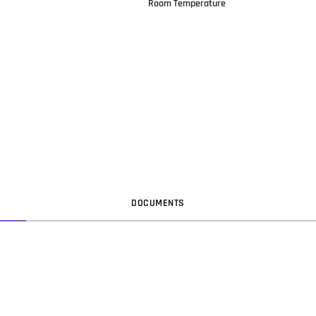
Room Temperature
DOC
UMENT
S