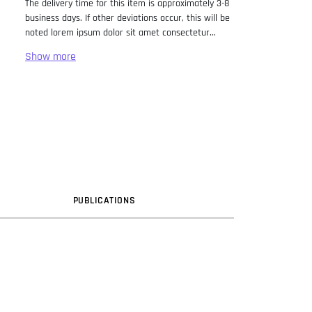
The delivery time for this item is approximately 3-8
business days. If other deviations occur, this will be
noted lorem ipsum dolor sit amet consectetur
adipiscing elit. Lorem Ipsum has been the industry
standard dummy text ever since the 1500s, when
an unknown printer took a galley of type and
scrambled it to make a type specimen book. It has
survived not only five centuries, but also the leap
into electronic typesetting, remaining essentially
unchanged. It was popularised in the 1960s with the
release of Letraset sheets containing Lorem Ipsum
passages, and more recently with desktop
publishing software like Aldus PageMaker including
versions of Lorem Ipsum.
PUB
LICATION
S