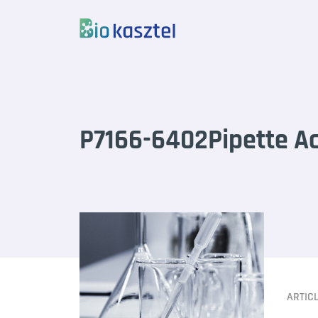
Skip to content
P7166-6402Pipette Ac
ARTIC