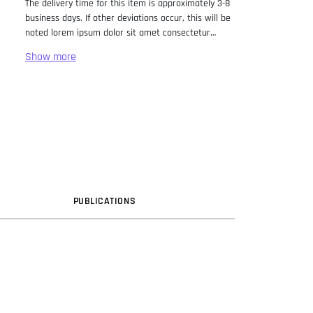
The delivery time for this item is approximately 3-8
business days. If other deviations occur, this will be
noted lorem ipsum dolor sit amet consectetur
adipiscing elit. Lorem Ipsum has been the industry
standard dummy text ever since the 1500s, when
an unknown printer took a galley of type and
scrambled it to make a type specimen book. It has
survived not only five centuries, but also the leap
into electronic typesetting, remaining essentially
unchanged. It was popularised in the 1960s with the
release of Letraset sheets containing Lorem Ipsum
passages, and more recently with desktop
publishing software like Aldus PageMaker including
versions of Lorem Ipsum.
PUB
LICATION
S