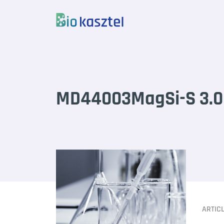
Skip to content
MD44003MagSi-S 3.0
ARTIC