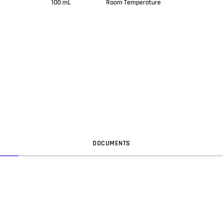
100 mL
Room Temperature
DOC
UMENT
S