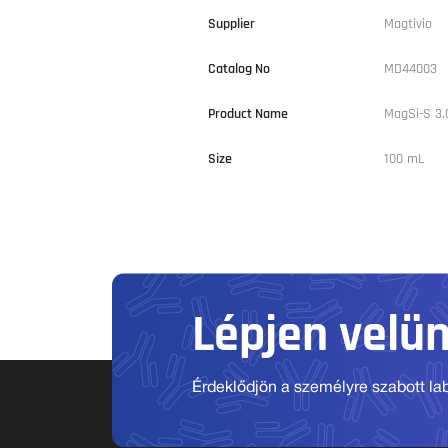
Supplier
Magtivio
Catalog No
MD44003
Product Name
MagSi-S 3.
Size
100 mL
Lépjen velü
Érdeklődjön a személyre szabott labo