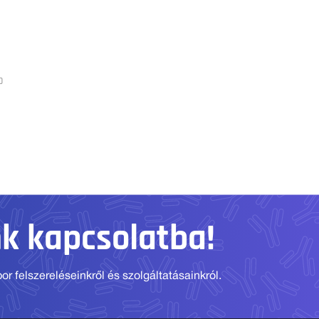
0
nk kapcsolatba!
r felszereléseinkről és szolgáltatásainkról.