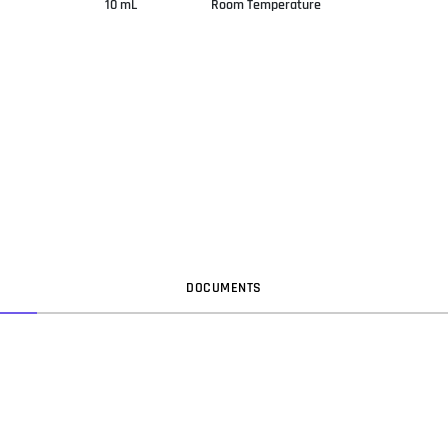
10 mL
Room Temperature
DOC
UMENT
S