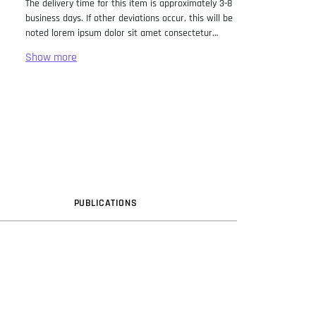
The delivery time for this item is approximately 3-8
business days. If other deviations occur, this will be
noted lorem ipsum dolor sit amet consectetur
adipiscing elit. Lorem Ipsum has been the industry
standard dummy text ever since the 1500s, when
an unknown printer took a galley of type and
scrambled it to make a type specimen book. It has
survived not only five centuries, but also the leap
into electronic typesetting, remaining essentially
unchanged. It was popularised in the 1960s with the
release of Letraset sheets containing Lorem Ipsum
passages, and more recently with desktop
publishing software like Aldus PageMaker including
versions of Lorem Ipsum.
PUB
LICATION
S