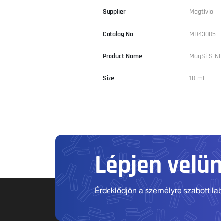
Supplier
Magtivio
Catalog No
MD43005
Product Name
MagSi-S NH
Size
10 mL
Lépjen velü
Érdeklődjön a személyre szabott labo