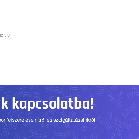
2 3.0
nk kapcsolatba!
r felszereléseinkről és szolgáltatásainkról.