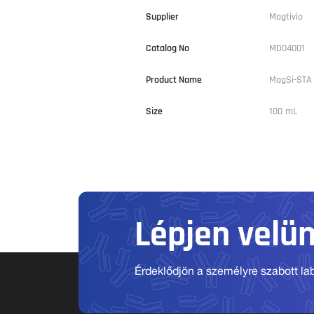
Supplier
Magtivio
Catalog No
MD04001
Product Name
MagSi-STA 
Size
100 mL
Lépjen velü
Érdeklődjön a személyre szabott labo