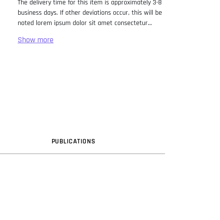
The delivery time for this item is approximately 3-8
business days. If other deviations occur, this will be
noted lorem ipsum dolor sit amet consectetur
adipiscing elit. Lorem Ipsum has been the industry
standard dummy text ever since the 1500s, when
an unknown printer took a galley of type and
scrambled it to make a type specimen book. It has
survived not only five centuries, but also the leap
into electronic typesetting, remaining essentially
unchanged. It was popularised in the 1960s with the
release of Letraset sheets containing Lorem Ipsum
passages, and more recently with desktop
publishing software like Aldus PageMaker including
versions of Lorem Ipsum.
PUB
LICATION
S