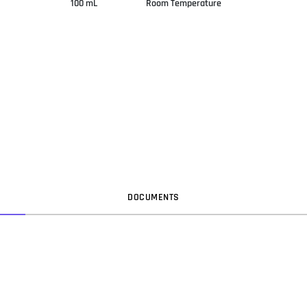
100 mL
Room Temperature
DOC
UMENT
S