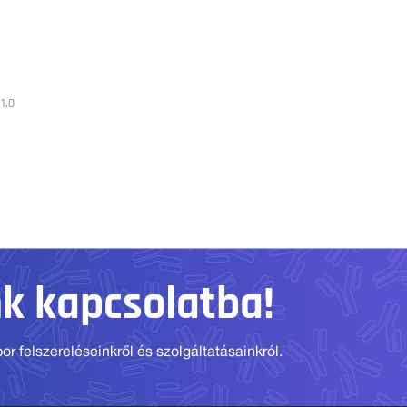
1.0
nk kapcsolatba!
r felszereléseinkről és szolgáltatásainkról.