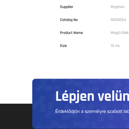
Supplier
Magtivio
Catalog No
MD03024
Product Name
MagSi-DNA
Size
10 mL
Lépjen velü
Érdeklődjön a személyre szabott labo