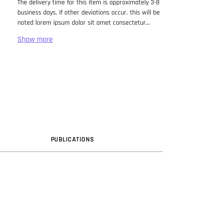
The delivery time for this item is approximately 3-8
business days. If other deviations occur, this will be
noted lorem ipsum dolor sit amet consectetur
adipiscing elit. Lorem Ipsum has been the industry
standard dummy text ever since the 1500s, when
an unknown printer took a galley of type and
scrambled it to make a type specimen book. It has
survived not only five centuries, but also the leap
into electronic typesetting, remaining essentially
unchanged. It was popularised in the 1960s with the
release of Letraset sheets containing Lorem Ipsum
passages, and more recently with desktop
publishing software like Aldus PageMaker including
versions of Lorem Ipsum.
PUB
LICATION
S