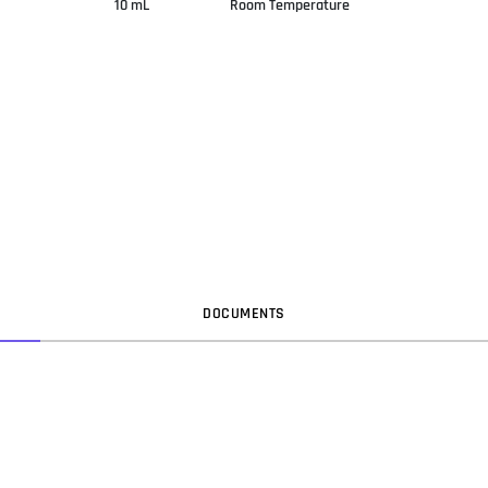
10 mL
Room Temperature
DOC
UMENT
S