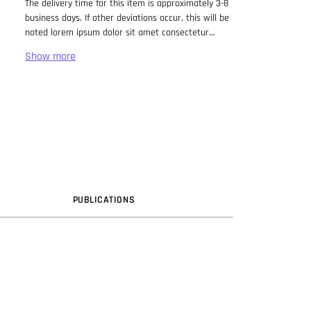
The delivery time for this item is approximately 3-8
business days. If other deviations occur, this will be
noted lorem ipsum dolor sit amet consectetur
adipiscing elit. Lorem Ipsum has been the industry
standard dummy text ever since the 1500s, when
an unknown printer took a galley of type and
scrambled it to make a type specimen book. It has
survived not only five centuries, but also the leap
into electronic typesetting, remaining essentially
unchanged. It was popularised in the 1960s with the
release of Letraset sheets containing Lorem Ipsum
passages, and more recently with desktop
publishing software like Aldus PageMaker including
versions of Lorem Ipsum.
PUB
LICATION
S