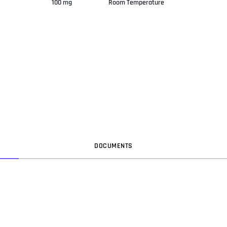
100 mg
Room Temperature
DOC
UMENT
S