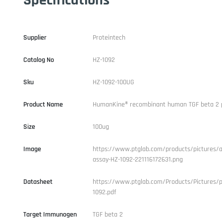
Supplier
Proteintech
Catalog No
HZ-1092
Sku
HZ-1092-100UG
Product Name
HumanKine® recombinant human TGF beta 2 
Size
100ug
Image
https://www.ptglab.com/products/pictures/ac
assay-HZ-1092-221116172631.png
Datasheet
https://www.ptglab.com/Products/Pictures/p
1092.pdf
Target Immunogen
TGF beta 2