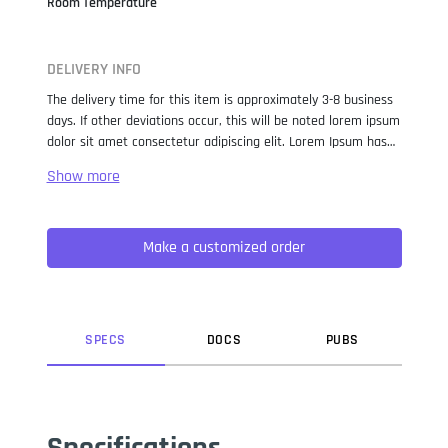
Room Temperature
DELIVERY INFO
The delivery time for this item is approximately 3-8 business
days. If other deviations occur, this will be noted lorem ipsum
dolor sit amet consectetur adipiscing elit. Lorem Ipsum has
been the industry standard dummy text ever since the 1500s,
when an unknown printer took a galley of type and
scrambled it to make a type specimen book. It has survived
not only five centuries, but also the leap into electronic
Make a customized order
typesetting, remaining essentially unchanged. It was
popularised in the 1960s with the release of Letraset sheets
containing Lorem Ipsum passages, and more recently with
desktop publishing software like Aldus PageMaker including
versions of Lorem Ipsum.
SPEC
S
DOC
S
PUB
S
Specifications