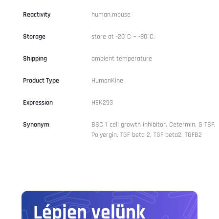
Reactivity
human,mouse
Storage
store at -20°C ~ -80°C.
Shipping
ambient temperature
Product Type
HumanKine
Expression
HEK293
Synonym
BSC 1 cell growth inhibitor, Cetermin, G TSF,
Polyergin, TGF beta 2, TGF beta2, TGFB2
Lépjen velünk