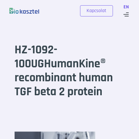
Skip to content
EN
Kapcsolat
HZ-1092-
100UGHumanKine®
recombinant human
TGF beta 2 protein