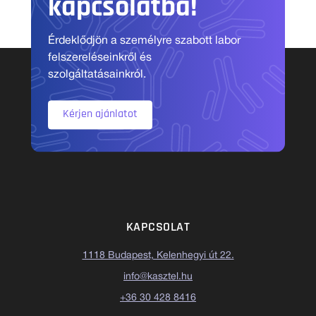
kapcsolatba!
Érdeklődjön a személyre szabott labor
felszereléseinkről és
szolgáltatásainkról.
Kérjen ajánlatot
KAPCSOLAT
1118 Budapest, Kelenhegyi út 22.
info@kasztel.hu
+36 30 428 8416