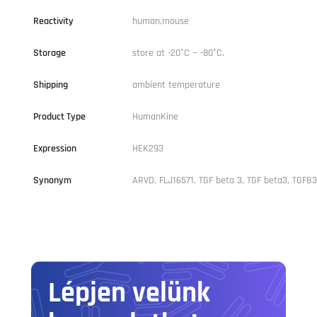
Reactivity
human,mouse
Storage
store at -20°C ~ -80°C.
Shipping
ambient temperature
Product Type
HumanKine
Expression
HEK293
Synonym
ARVD, FLJ16571, TGF beta 3, TGF beta3, TGFB3
Lépjen velünk