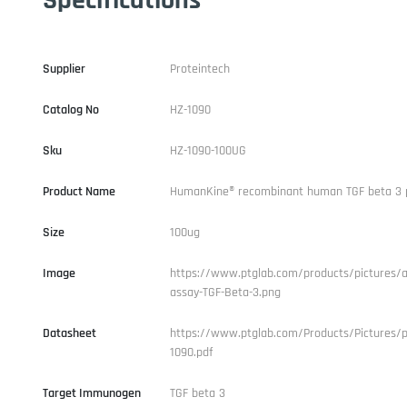
Supplier
Proteintech
Catalog No
HZ-1090
Sku
HZ-1090-100UG
Product Name
HumanKine® recombinant human TGF beta 3 
Size
100ug
Image
https://www.ptglab.com/products/pictures/ac
assay-TGF-Beta-3.png
Datasheet
https://www.ptglab.com/Products/Pictures/p
1090.pdf
Target Immunogen
TGF beta 3