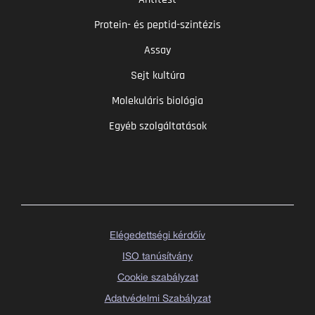
Protein- és peptid-szintézis
Assay
Sejt kultúra
Molekuláris biológia
Egyéb szolgáltatások
Elégedettségi kérdőív
ISO tanúsítvány
Cookie szabályzat
Adatvédelmi Szabályzat