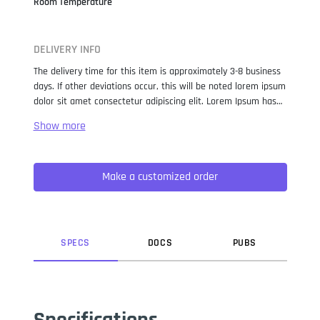
Room Temperature
DELIVERY INFO
The delivery time for this item is approximately 3-8 business
days. If other deviations occur, this will be noted lorem ipsum
dolor sit amet consectetur adipiscing elit. Lorem Ipsum has
been the industry standard dummy text ever since the 1500s,
when an unknown printer took a galley of type and
scrambled it to make a type specimen book. It has survived
not only five centuries, but also the leap into electronic
Make a customized order
typesetting, remaining essentially unchanged. It was
popularised in the 1960s with the release of Letraset sheets
containing Lorem Ipsum passages, and more recently with
desktop publishing software like Aldus PageMaker including
versions of Lorem Ipsum.
SPEC
S
DOC
S
PUB
S
Specifications