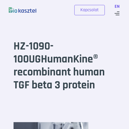
Skip to content
EN
Kapcsolat
HZ-1090-
100UGHumanKine®
recombinant human
TGF beta 3 protein