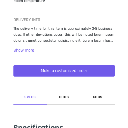
Room Temperature
DELIVERY INFO
The delivery time for this item is approximately 3-8 business
days. If other deviations occur, this will be noted lorem ipsum
dolor sit amet consectetur adipiscing elit. Lorem Ipsum has
been the industry standard dummy text ever since the 1500s,
when an unknown printer took a galley of type and
scrambled it to make a type specimen book. It has survived
not only five centuries, but also the leap into electronic
Make a customized order
typesetting, remaining essentially unchanged. It was
popularised in the 1960s with the release of Letraset sheets
containing Lorem Ipsum passages, and more recently with
desktop publishing software like Aldus PageMaker including
versions of Lorem Ipsum.
SPEC
S
DOC
S
PUB
S
Specifications