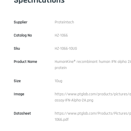
Supplier
Proteintech
Catalog No
HZ-1066
Sku
HZ-1066-10UG
Product Name
HumanKine® recombinant human IFN alpha 2
protein
Size
10ug
Image
https://www.ptglab.com/products/pictures/ac
assay-IFN-Alpha-2A.png
Datasheet
https://www.ptglab.com/Products/Pictures/p
1066.pdf