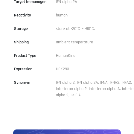
Target Immunogen
IFN alpha 2A
Reactivity
human
Storage
store at -20°C ~ -80°C.
Shipping
ambient temperature
Product Type
HumanKine
Expression
HEK293
Synonym
IFN alpha 2, IFN alpha 2A, IFNA, IFNA2, INFA2,
Interferon alpha 2, Interferon alpha A, interfe
alpha 2, LeIF A