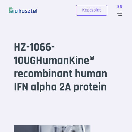
Skip to content
EN
Kapcsolat
HZ-1066-
10UGHumanKine®
recombinant human
IFN alpha 2A protein