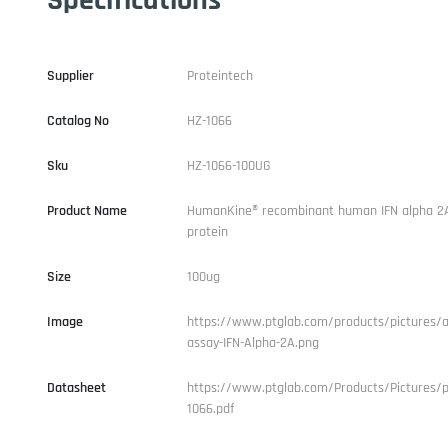
Supplier
Proteintech
Catalog No
HZ-1066
Sku
HZ-1066-100UG
Product Name
HumanKine® recombinant human IFN alpha 2
protein
Size
100ug
Image
https://www.ptglab.com/products/pictures/ac
assay-IFN-Alpha-2A.png
Datasheet
https://www.ptglab.com/Products/Pictures/p
1066.pdf