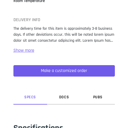
Room Temperature
DELIVERY INFO
The delivery time for this item is approximately 3-8 business
days. If other deviations occur, this will be noted lorem ipsum
dolor sit amet consectetur adipiscing elit. Lorem Ipsum has
been the industry standard dummy text ever since the 1500s,
when an unknown printer took a galley of type and
scrambled it to make a type specimen book. It has survived
not only five centuries, but also the leap into electronic
Make a customized order
typesetting, remaining essentially unchanged. It was
popularised in the 1960s with the release of Letraset sheets
containing Lorem Ipsum passages, and more recently with
desktop publishing software like Aldus PageMaker including
versions of Lorem Ipsum.
SPEC
S
DOC
S
PUB
S
Specifications