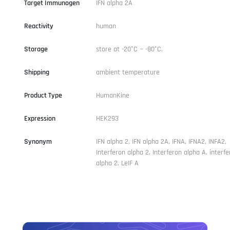
Target Immunogen
IFN alpha 2A
Reactivity
human
Storage
store at -20°C ~ -80°C.
Shipping
ambient temperature
Product Type
HumanKine
Expression
HEK293
Synonym
IFN alpha 2, IFN alpha 2A, IFNA, IFNA2, INFA2,
Interferon alpha 2, Interferon alpha A, interfe
alpha 2, LeIF A