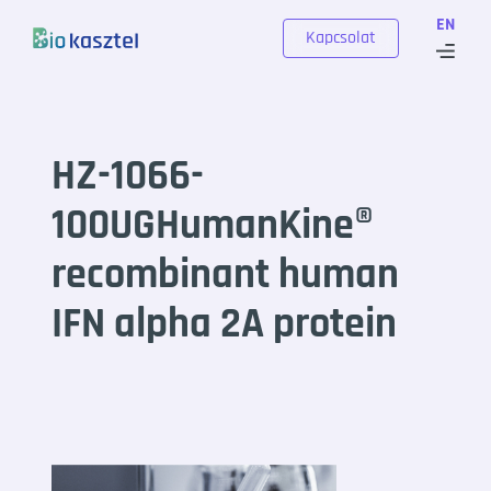
Skip to content
EN
Kapcsolat
HZ-1066-
100UGHumanKine®
recombinant human
IFN alpha 2A protein