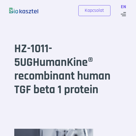
Skip to content
EN
Kapcsolat
HZ-1011-
5UGHumanKine®
recombinant human
TGF beta 1 protein