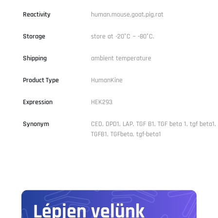
Reactivity
human,mouse,goat,pig,rat
Storage
store at -20°C ~ -80°C.
Shipping
ambient temperature
Product Type
HumanKine
Expression
HEK293
Synonym
CED, DPD1, LAP, TGF B1, TGF beta 1, tgf beta1,
TGFB1, TGFbeta, tgf-beta1
Lépjen velünk