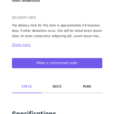
Room Temperature
DELIVERY INFO
The delivery time for this item is approximately 3-8 business
days. If other deviations occur, this will be noted lorem ipsum
dolor sit amet consectetur adipiscing elit. Lorem Ipsum has
been the industry standard dummy text ever since the 1500s,
when an unknown printer took a galley of type and
scrambled it to make a type specimen book. It has survived
not only five centuries, but also the leap into electronic
Make a customized order
typesetting, remaining essentially unchanged. It was
popularised in the 1960s with the release of Letraset sheets
containing Lorem Ipsum passages, and more recently with
desktop publishing software like Aldus PageMaker including
versions of Lorem Ipsum.
SPEC
S
DOC
S
PUB
S
Specifications