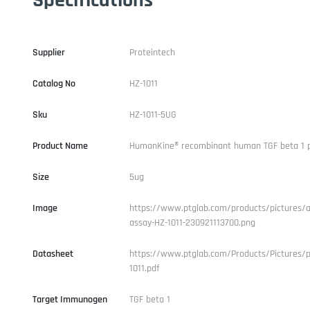
Supplier
Proteintech
Catalog No
HZ-1011
Sku
HZ-1011-5UG
Product Name
HumanKine® recombinant human TGF beta 1 p
Size
5ug
Image
https://www.ptglab.com/products/pictures/ac
assay-HZ-1011-230921113700.png
Datasheet
https://www.ptglab.com/Products/Pictures/p
1011.pdf
Target Immunogen
TGF beta 1