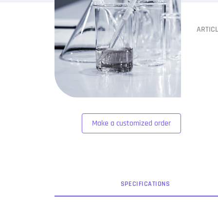
ARTIC
Make a customized order
SPEC
IFICATION
S