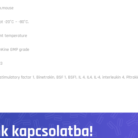
n,mouse
at -20°C ~ -80°C.
nt temperature
Kine GMP grade
93
 stimulatory factor 1, Binetrakin, BSF 1, BSF1, IL 4, IL4, IL-4, interleukin 4, Pitrak
nk kapcsolatba!