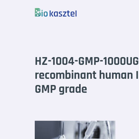
Skip to content
HZ-1004-GMP-1000U
recombinant human IL
GMP grade