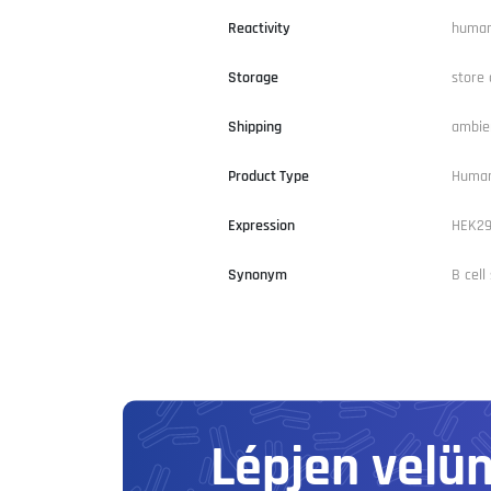
Reactivity
huma
Storage
store 
Shipping
ambie
Product Type
Human
Expression
HEK2
Synonym
B cell
Lépjen velü