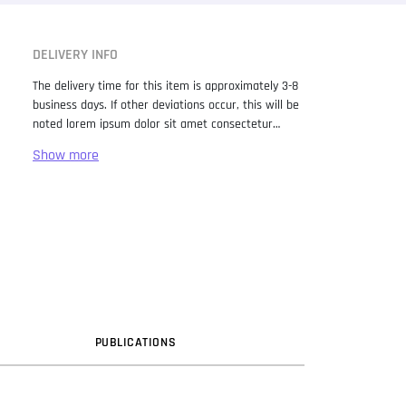
DELIVERY INFO
The delivery time for this item is approximately 3-8
business days. If other deviations occur, this will be
noted lorem ipsum dolor sit amet consectetur
adipiscing elit. Lorem Ipsum has been the industry
standard dummy text ever since the 1500s, when
an unknown printer took a galley of type and
scrambled it to make a type specimen book. It has
survived not only five centuries, but also the leap
into electronic typesetting, remaining essentially
unchanged. It was popularised in the 1960s with the
release of Letraset sheets containing Lorem Ipsum
passages, and more recently with desktop
publishing software like Aldus PageMaker including
versions of Lorem Ipsum.
PUB
LICATION
S