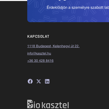
Érdeklődjön a személyre szabott labo
KAPCSOLAT
1118 Budapest, Kelenhegyi út 22.
info@kasztel.hu
+36 30 428 8416