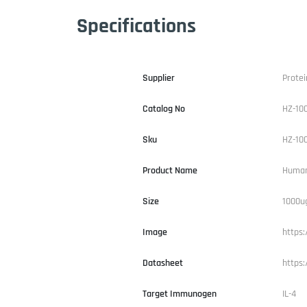
Specifications
Supplier
Protei
Catalog No
HZ-10
Sku
HZ-10
Product Name
Human
Size
1000u
Image
https
Datasheet
https
Target Immunogen
IL-4