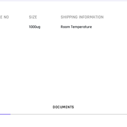
LE NO
SIZE
SHIPPING INFORMATION
1000ug
Room Temperature
DOC
UMENT
S