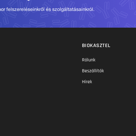
r felszereléseinkről és szolgáltatásainkról.
BIOKASZTEL
Rólunk
Beszállítók
Hírek