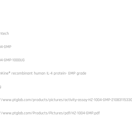
ntech
04-GMP
04-GMP-1000UG
Kine® recombinant human IL-4 protein- GMP grade
g
://www.ptglab.com/products/pictures/activity-assay-HZ-1004-GMP-2108311533
://www.ptglab.com/Products/Pictures/pdf/HZ-1004-GMP.pdf