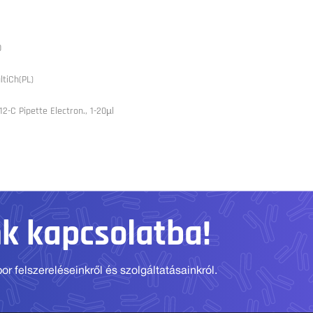
0
ltiCh(PL)
2-C Pipette Electron., 1-20µl
nk kapcsolatba!
r felszereléseinkről és szolgáltatásainkról.