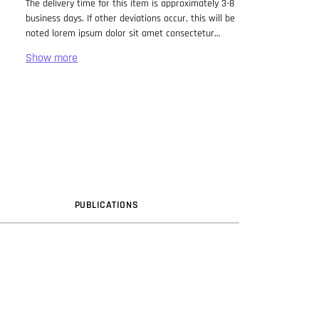
The delivery time for this item is approximately 3-8
business days. If other deviations occur, this will be
noted lorem ipsum dolor sit amet consectetur
adipiscing elit. Lorem Ipsum has been the industry
standard dummy text ever since the 1500s, when
an unknown printer took a galley of type and
scrambled it to make a type specimen book. It has
survived not only five centuries, but also the leap
into electronic typesetting, remaining essentially
unchanged. It was popularised in the 1960s with the
release of Letraset sheets containing Lorem Ipsum
passages, and more recently with desktop
publishing software like Aldus PageMaker including
versions of Lorem Ipsum.
PUB
LICATION
S