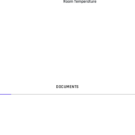
Room Temperature
DOC
UMENT
S