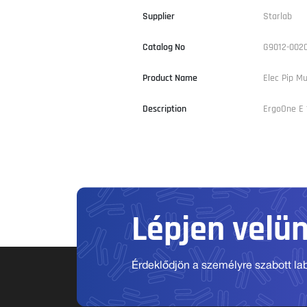
Supplier
Starlab
Catalog No
G9012-002
Product Name
Elec Pip Mu
Description
ErgoOne E 1
Lépjen velü
Érdeklődjön a személyre szabott labo