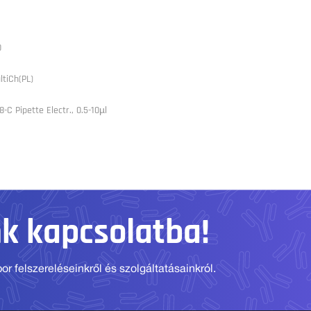
0
ltiCh(PL)
-C Pipette Electr., 0.5-10µl
nk kapcsolatba!
r felszereléseinkről és szolgáltatásainkról.