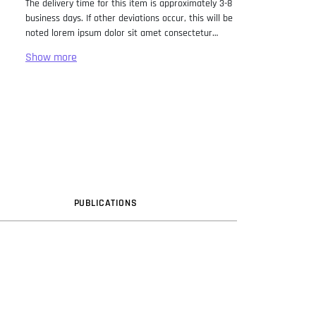
The delivery time for this item is approximately 3-8
business days. If other deviations occur, this will be
noted lorem ipsum dolor sit amet consectetur
adipiscing elit. Lorem Ipsum has been the industry
standard dummy text ever since the 1500s, when
an unknown printer took a galley of type and
scrambled it to make a type specimen book. It has
survived not only five centuries, but also the leap
into electronic typesetting, remaining essentially
unchanged. It was popularised in the 1960s with the
release of Letraset sheets containing Lorem Ipsum
passages, and more recently with desktop
publishing software like Aldus PageMaker including
versions of Lorem Ipsum.
PUB
LICATION
S