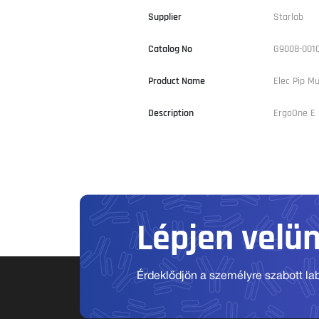
Supplier
Starlab
Catalog No
G9008-001
Product Name
Elec Pip Mu
Description
ErgoOne E 8
Lépjen velü
Érdeklődjön a személyre szabott labo