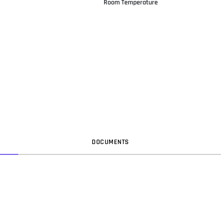
Room Temperature
DOC
UMENT
S