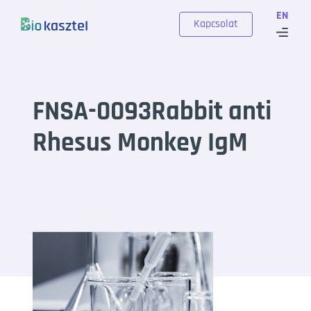
Skip to content
EN
Kapcsolat
FNSA-0093Rabbit anti
Rhesus Monkey IgM