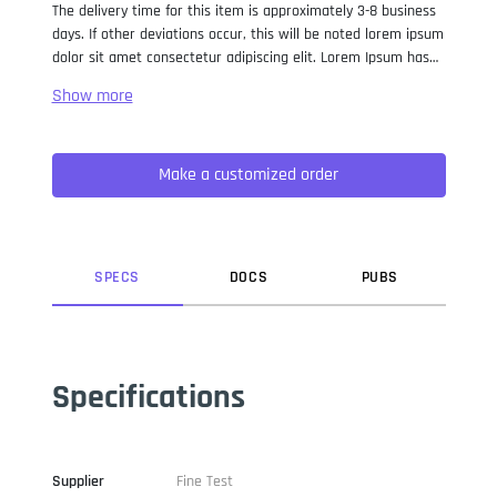
The delivery time for this item is approximately 3-8 business
days. If other deviations occur, this will be noted lorem ipsum
dolor sit amet consectetur adipiscing elit. Lorem Ipsum has
been the industry standard dummy text ever since the 1500s,
when an unknown printer took a galley of type and
scrambled it to make a type specimen book. It has survived
not only five centuries, but also the leap into electronic
Make a customized order
typesetting, remaining essentially unchanged. It was
popularised in the 1960s with the release of Letraset sheets
containing Lorem Ipsum passages, and more recently with
desktop publishing software like Aldus PageMaker including
versions of Lorem Ipsum.
SPEC
S
DOC
S
PUB
S
Specifications
Supplier
Fine Test