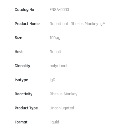
Catalog No
FNSA-0093
Product Name
Rabbit anti Rhesus Monkey IgM
Size
100μg
Host
Rabbit
Clonality
polyclonal
Isotype
IgG
Reactivity
Rhesus Monkey
Product Type
Unconjugated
Format
liquid