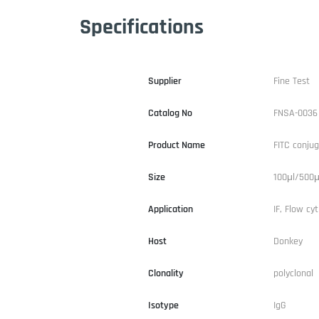
Specifications
Supplier
Fine Test
Catalog No
FNSA-0036
Product Name
FITC conju
Size
100μl/500μ
Application
IF, Flow cyt
Host
Donkey
Clonality
polyclonal
Isotype
IgG