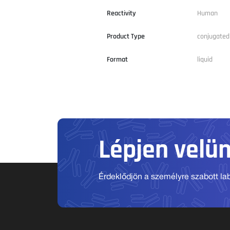
Reactivity
Human
Product Type
conjugated
Format
liquid
Lépjen velü
Érdeklődjön a személyre szabott labo