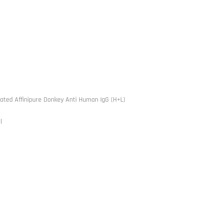
gated Affinipure Donkey Anti Human IgG (H+L)
l