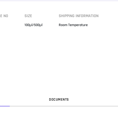
LE NO
SIZE
SHIPPING INFORMATION
100μl/500μl
Room Temperature
DOC
UMENT
S