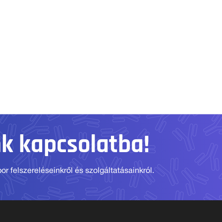
nk kapcsolatba!
r felszereléseinkről és szolgáltatásainkról.