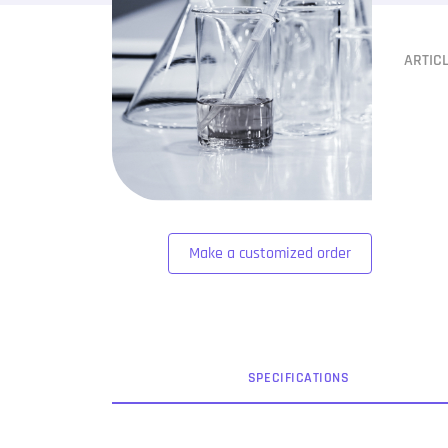
ARTIC
Make a customized order
SPEC
IFICATION
S