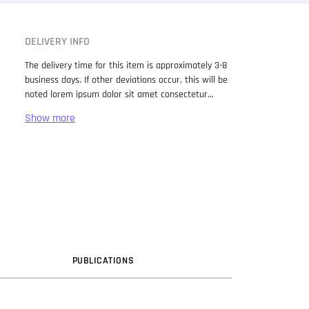
DELIVERY INFO
The delivery time for this item is approximately 3-8
business days. If other deviations occur, this will be
noted lorem ipsum dolor sit amet consectetur
adipiscing elit. Lorem Ipsum has been the industry
standard dummy text ever since the 1500s, when
an unknown printer took a galley of type and
scrambled it to make a type specimen book. It has
survived not only five centuries, but also the leap
into electronic typesetting, remaining essentially
unchanged. It was popularised in the 1960s with the
release of Letraset sheets containing Lorem Ipsum
passages, and more recently with desktop
publishing software like Aldus PageMaker including
versions of Lorem Ipsum.
PUB
LICATION
S