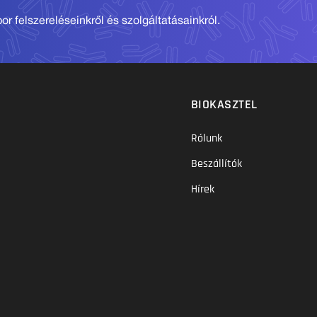
r felszereléseinkről és szolgáltatásainkról.
BIOKASZTEL
Rólunk
Beszállítók
Hírek