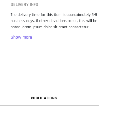
DELIVERY INFO
The delivery time for this item is approximately 3-8
business days. If other deviations occur, this will be
noted lorem ipsum dolor sit amet consectetur
adipiscing elit. Lorem Ipsum has been the industry
standard dummy text ever since the 1500s, when
an unknown printer took a galley of type and
scrambled it to make a type specimen book. It has
survived not only five centuries, but also the leap
into electronic typesetting, remaining essentially
unchanged. It was popularised in the 1960s with the
release of Letraset sheets containing Lorem Ipsum
passages, and more recently with desktop
publishing software like Aldus PageMaker including
versions of Lorem Ipsum.
PUB
LICATION
S