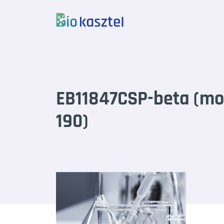
Skip to content
EB11847CSP-beta (mo
190)