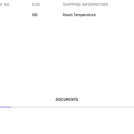
LE NO
SIZE
SHIPPING INFORMATION
100
Room Temperature
DOC
UMENT
S