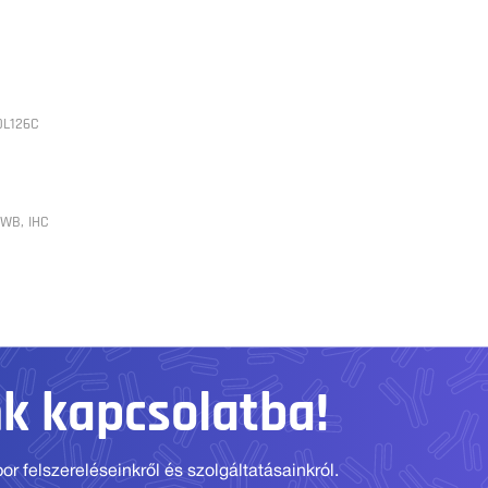
DL126C
 WB, IHC
nk kapcsolatba!
r felszereléseinkről és szolgáltatásainkról.