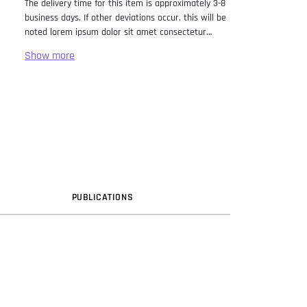
The delivery time for this item is approximately 3-8
business days. If other deviations occur, this will be
noted lorem ipsum dolor sit amet consectetur
adipiscing elit. Lorem Ipsum has been the industry
standard dummy text ever since the 1500s, when
an unknown printer took a galley of type and
scrambled it to make a type specimen book. It has
survived not only five centuries, but also the leap
into electronic typesetting, remaining essentially
unchanged. It was popularised in the 1960s with the
release of Letraset sheets containing Lorem Ipsum
passages, and more recently with desktop
publishing software like Aldus PageMaker including
versions of Lorem Ipsum.
PUB
LICATION
S