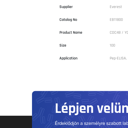
Supplier
Everest
Catalog No
EB11800
Product Name
CDC48 / Y
Size
100
Application
Pep-ELISA,
Lépjen velü
Érdeklődjön a személyre szabott labo