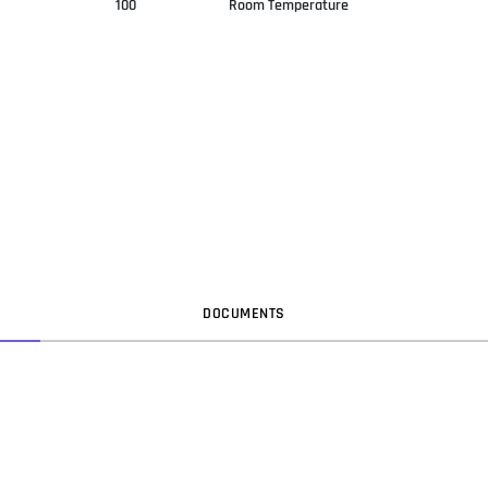
100
Room Temperature
DOC
UMENT
S