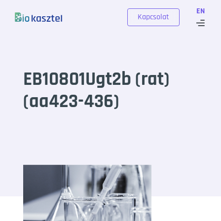
Skip to content
EN
Kapcsolat
EB10801Ugt2b (rat)
(aa423-436)