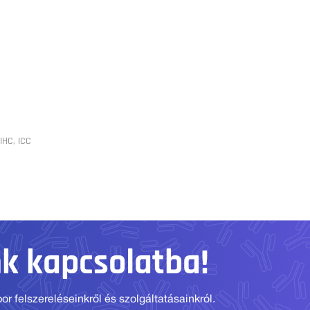
IHC, ICC
nk kapcsolatba!
r felszereléseinkről és szolgáltatásainkról.