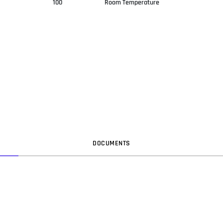
100
Room Temperature
DOC
UMENT
S