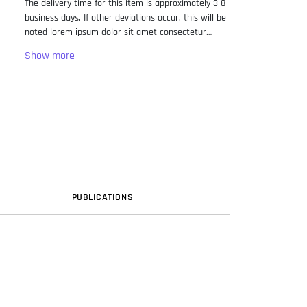
The delivery time for this item is approximately 3-8
business days. If other deviations occur, this will be
noted lorem ipsum dolor sit amet consectetur
adipiscing elit. Lorem Ipsum has been the industry
standard dummy text ever since the 1500s, when
an unknown printer took a galley of type and
scrambled it to make a type specimen book. It has
survived not only five centuries, but also the leap
into electronic typesetting, remaining essentially
unchanged. It was popularised in the 1960s with the
release of Letraset sheets containing Lorem Ipsum
passages, and more recently with desktop
publishing software like Aldus PageMaker including
versions of Lorem Ipsum.
PUB
LICATION
S