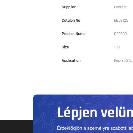
Supplier
Everest
Catalog No
EB09122
Product Name
CEP290
Size
100
Application
Pep-ELISA, 
Lépjen velü
Érdeklődjön a személyre szabott labo