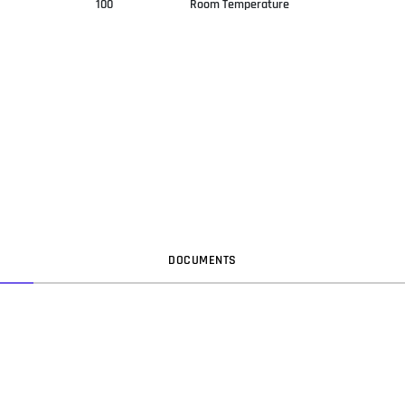
100
Room Temperature
DOC
UMENT
S