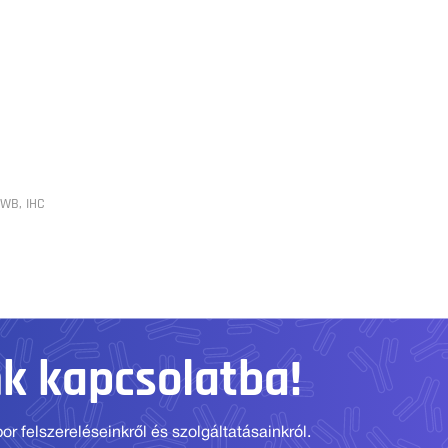
 WB, IHC
nk kapcsolatba!
r felszereléseinkről és szolgáltatásainkról.