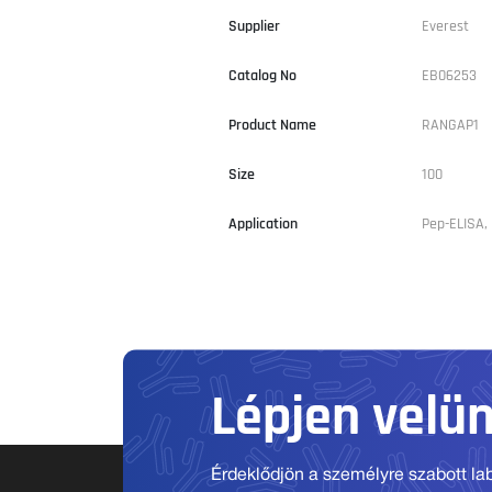
Supplier
Everest
Catalog No
EB06253
Product Name
RANGAP1
Size
100
Application
Pep-ELISA,
Lépjen velü
Érdeklődjön a személyre szabott labo