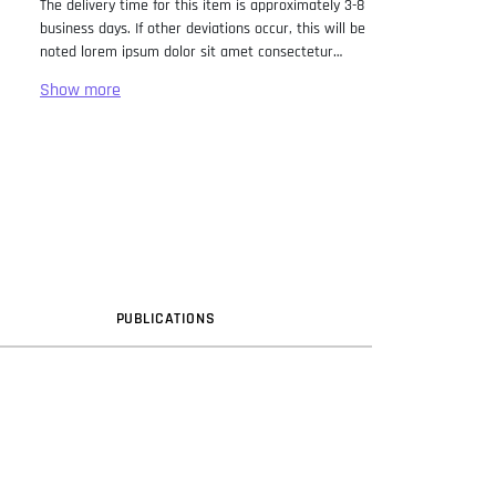
The delivery time for this item is approximately 3-8
business days. If other deviations occur, this will be
noted lorem ipsum dolor sit amet consectetur
adipiscing elit. Lorem Ipsum has been the industry
standard dummy text ever since the 1500s, when
an unknown printer took a galley of type and
scrambled it to make a type specimen book. It has
survived not only five centuries, but also the leap
into electronic typesetting, remaining essentially
unchanged. It was popularised in the 1960s with the
release of Letraset sheets containing Lorem Ipsum
passages, and more recently with desktop
publishing software like Aldus PageMaker including
versions of Lorem Ipsum.
PUB
LICATION
S