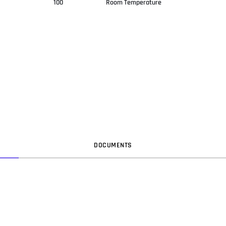
100
Room Temperature
DOC
UMENT
S