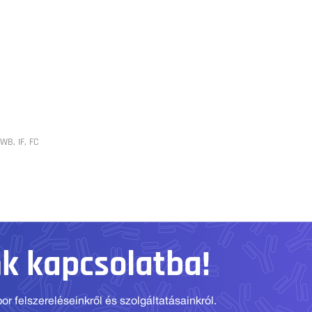
WB, IF, FC
nk kapcsolatba!
r felszereléseinkről és szolgáltatásainkról.