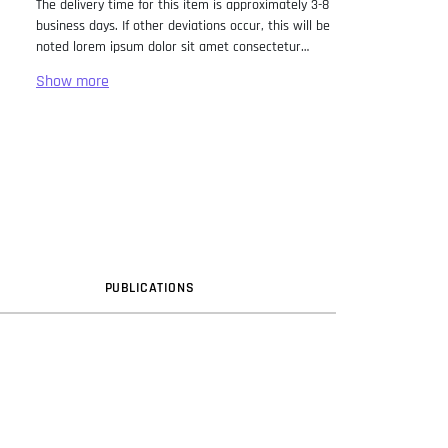
The delivery time for this item is approximately 3-8
business days. If other deviations occur, this will be
noted lorem ipsum dolor sit amet consectetur
adipiscing elit. Lorem Ipsum has been the industry
standard dummy text ever since the 1500s, when
an unknown printer took a galley of type and
scrambled it to make a type specimen book. It has
survived not only five centuries, but also the leap
into electronic typesetting, remaining essentially
unchanged. It was popularised in the 1960s with the
release of Letraset sheets containing Lorem Ipsum
passages, and more recently with desktop
publishing software like Aldus PageMaker including
versions of Lorem Ipsum.
PUB
LICATION
S