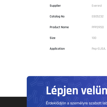
Supplier
Everest
Catalog No
EB05232
Product Name
PPP2R5D
Size
100
Application
Pep-ELISA, 
Lépjen velü
Érdeklődjön a személyre szabott labo